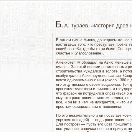
Б.
А. Тураев. «История Древн
В одном гимне Амону, до­шедшем до нас о
настигаешь того, кто преступает против 
ющий на тебя, где бы то ни было. Солнц
счастье и благословение».
Аменхотеп IV обращал на Азию меньше вн
нулось. Занятый своими религиозными ре
строительства нуждался в золоте, а потом
возбуждало в Азии неудовольствие. Совр
почти одновременно с ним (около 1380 г. 
его отцу письмо о своем воцарении. Тон д
проникнут чувством и личного, и го­судар
что фараон не потрудился справиться о е
ему, что рас­стояние слишком велико, но 
все, и он ни в чем не нуждается, и что и у
простым официальным отношениям.
Но это нежелательно и он посылает кое-к
упряжек лошадей) — ведь расстояние вел
Для построек — пусть его брат пришлет з
поступление, запечаанное не в присутств