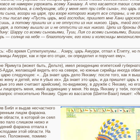
вовсе не намерен угрожать всему Ханаану. А что касается твоих слов
моего господина, в следующем, ибо у меня нет при себе сына», то царь
ли сына, воззри на царя, при взоре которого живут все страны, и не 
 ты писал ему «Пусть царь, мой господин, пришлет мне Хани царского
сишь, а потому пришли их и не отпусти из них никого. Царь, твой го
 царя, а потому вышли их и не отпусти из них никого. Цепи из бронз
дину: Шарру со всеми сыновьями, Туии, Лия со всеми сыновьями, Виши
рь — солнце на небе — благополучен, его кони и колесницы многочис­
ь: «Во вре­мя Суппилуилумы… Азиру, царь Амурри, отпал к Египту, но п
аницы Амурри, как и при его отцах, он определил и поручил ему».
ане Яримута (может быть, Дельте), имел резиденцию египетский гу­берна
б-Адди, желающий видеть его на севере, но южные си­рийцы иногда обви
 царю следую­щее: «…Да знает царь дело Янхаму: после того, как я вы­ш
ю жену и детей, или я убью их». Да знает это царь, и да пришлет царь к 
рые это имя считают арийским), по-види­мому, в дружбе с Янхаму, но его
ы лицезреть меня, имей ауди­енцию у меня. Но ведь Янха­му у тебя, пого
запрос отно­сительно Янхаму. Один из вассалов (Шипти-Ваал) пи­шет: «Я
зяв Библ и выдав несчастного
еренным лицом фараона.
 области, в которой он сеял
тво пало слишком низко и
адений фараона отпала к
осподами этой области. На
чно. Положе­ние, помимо