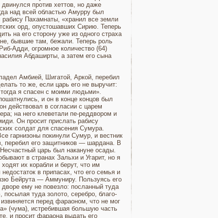
двинулся про­тив хеттов, но даже
огда над всей областью Амурру был
 рабису Пахамнаты, «хра­нил все земли
итских орд, опустошавших Сирию. Теперь
ть на его сторону уже из одного страха
не, бывшие там, бежали. Теперь роль
Риб-Адди, огромное коли­чество (64)
насилия Абдаширты, а затем его сына
а­дел Амбией, Шигатой, Аркой, перебил
­лать то же, если царь его не выручит:
тог­да я спасен с моими людьми».
ошатнулись, и он в конце концов был
он действовал в согласии с царем
ера; на него клеветали пе-реддвором и
иди. Он просит прислать ра­бису
пских солдат для спасения Сумура.
Все гарнизоны покинули Сумур, и вестник
ив, перебил его защитников — шардана. В
 Несчастный царь был накануне осады.
обывают в странах Зальхи и Угарит, но я
 ходят их корабли и берут, что им
 недостаток в припасах, что его семья и
нязю Бейру­та — Аммуниру. Пользуясь его
 дворе ему не повезло: послан­ный туда
 посылая туда золото, серебро, благо­
 извиняется перед фара­оном, что не мог
ла» (чума), истребившая большую часть
те, и просит фараона выдать его