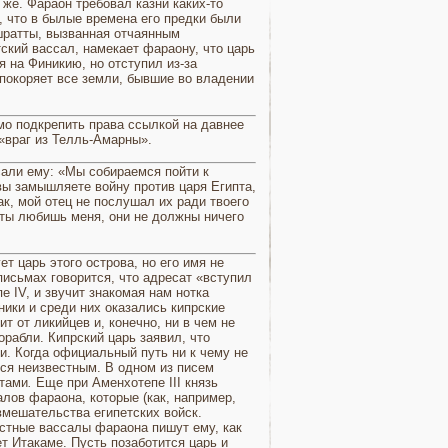
же. Фараон требовал казни каких-то
, что в былые времена его предки были
ушратты, вызванная отчаянным
тский вассал, намекает фараону, что царь
 на Финикию, но отступил из-за
покоряет все зем­ли, бывшие во владении
мо подкрепить пра­ва ссылкой на давнее
 «враг из Телль-Амарны».
али ему: «Мы соби­раемся пойти к
вы за­мышляете войну против царя Египта,
так, мой отец не послушал их ради твоего
 ты любишь меня, они не дол­жны ничего
ет царь этого острова, но его имя не
письмах говорится, что адресат «вступил
е IV, и звучит знакомая нам нотка
ники и среди них оказались кипрские
т от ликийцев и, конечно, ни в чем не
орабли. Кипрский царь заявил, что
и. Когда офи­циальный путь ни к чему не
тся неизвестным. В одном из писем
ттами
.
Еще при Аменхотепе III князь
лов фа­раона, которые (как, например,
вмеша­тельства египетских войск.
стные вассалы фараона пишут ему, как
т Итакаме. Пусть позаботится царь и