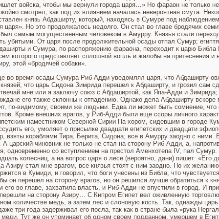
ишлет войска, чтобы мы вер­нули города царя…» Но фараон не только не 
окойно смотрел, как под их влиянием началась невероятная смута. Нек
ставлен князь Абдаширту, который, нахо­дясь в Сумуре под наблюдением
я царя». Но это продолжалось недолго. Он стал во главе бродячих сем
 был самым могущественным человеком в Амурру. Князья стали переходи
ть убитыми. От царя после продолжитель­ной осады отпал Сумур; египтя
даширты и Сумура, по распоряжению фа­раона, переходит к царю Библа
сем которого представляет сплошной вопль и жалобы на притеснения и 
иру, этой «бродячей собаки».
е во время оса­ды Сумура Риб-Адди уведомлял царя, что Абдаширту овл
 князей, что царь Сидона Зимрида перешел к Абдаширту, и грозил сам сде
твечай мне или я заключу союз с Абдаширтой, как Япа-Адди и Зимрида; 
аждане его также склонны к отпадению. Однако дела Абдаширту вскоре п
ит, по-видимому, своими же людьми. Едва ли может быть сомнение, что 
ттов. Кроме внешних врагов, у Риб-Адди были еще ссоры личного характ
ипетским наместником Северной Сирии Па-хором, сидевшим в городе Кум
ссудить его, умоляет о присылке двадцати египетс­ких и двадцати эфио
, взяты корабля­ми Тира, Берита, Сидона; все в Амурру заодно с ними. 
. А царский чиновник не только не стал на сторону Риб-Адди, а, напрот
мя, одновременно со вступлением на престол Аменхотепа IV, пал Сумур.
дцать ко­лесниц, а на вопрос царя о лесе (вероятно, дани) пишет: «Его д
а Азиру стал мне врагом, все кня­зья стоят с ним заодно. По их желанию
р­жится в Кумиди, и говорил, что боги унесены из Библа, что чувствуется
обы он перешел на сторо­ну врагов, но он решился лучше обратиться к к
 его во главе, захватила власть, и Риб-Адди не впустили в город. И при
перешли на сторону Азиру… С Кипром Египет вел ожив­ленную торговлю,
ном количе­стве медь, а затем лес и сло­новую кость. Так, однажды царь
аже три года задерживал его посла, так как в стране была «рука Нерга
меди. Тут же он упоминает об одном своем подданном, умершем в Егип­