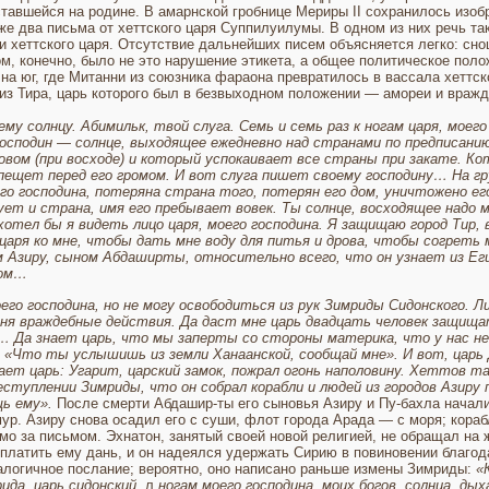
тавшейся на родине. В амарнской гробнице Мериры II сохранилось изобр
же два пись­ма от хеттского царя Суппилуилумы. В одном из них речь та
 хеттского царя. От­сутствие дальнейших писем объясняется легко: сн
м, конечно, было не это нарушение эти­кета, а общее политическое пол
а юг, где Митанни из со­юзника фараона преврати­лось в вассала хеттск
из Тира,
царь которого был в безвыходном положении — амореи и вражда 
му солнцу. Абимильк, твой слуга. Семь и семь раз к ногам царя, мо­его
господин
—
солнце, выходящее ежедневно над странами по предписанию
вом (при восходе) и который успокаивает все страны при закате. Ко
епещет перед его громом. И вот слуга пишет своему господину… На гру
его господина, по­теряна страна того, потерян его дом, уничтожено е
вует и страна, имя его пребывает вовек. Ты солнце, восходящее надо
отел бы я видеть лицо царя, моего госпо­дина. Я защищаю город Тир, в
 царя ко мне, чтобы дать мне воду для питья и дрова, чтобы согреть м
 Азиру, сыном Абдаширты, относительно всего, что он узнает из Еги
том…
его господи­на, но не могу освободиться из рук Зимриды Сидонского. 
еня враждебные действия. Да даст мне царь двадцать человек защищать
о… Да знает царь, что мы заперты со сто­роны материка, что у нас нет
: «Что ты услышишь из земли Ханаанской, сообщай мне». И вот, царь 
 знает царь: Угарит, царский замок, пожрал огонь наполовину. Хеттов 
реступлении Зимриды, что он со­брал корабли и людей из городов Азир
ь ему».
После смерти Абдашир-ты его сыновья Азиру и Пу-бахла начали 
р. Азиру снова осадил его с суши, флот города Арада — с моря; кораб
о за пись­мом. Эхнатон, занятый своей но­вой религией, не обращал на
 платить ему дань, и он надеялся удержать Сирию в повиновении благода
логичное по­слание; вероятно, оно написано раньше измены Зимриды:
«
ида, царь сидонский.
л
ногам моего господина, моих богов, солнца, дых