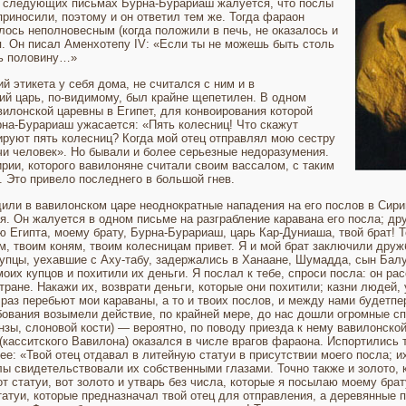
В следующих письмах Бурна-Бурариаш жалуется, что послы
 приносили, поэтому и он ответил тем же. Тогда фараон
алось неполновесным (когда положили в печь, не оказалось и
я. Он писал Аменхотепу IV: «Если ты не можешь быть столь
ть половину…»
й этикета у себя дома, не считался с ним и в
ий царь, по-видимому, был крайне щепетилен. В одном
вилонской царевны в Египет, для конвоирования которой
на-Бурариаш ужасается: «Пять колес­ниц! Что скажут
и­руют пять колесниц? Когда мой отец отправлял мою сестру
чи человек». Но бы­вали и более серьезные недоразумения.
ирии, которого вавилоняне считали своим вассалом, с таким
 Это привело последнего в большой гнев.
ли в вавилон­ском царе неоднократные нападения на его послов в Сири
оя. Он жалуется в одном письме на раз­грабление каравана его посла; д
ю Египта, моему брату, Бурна-Бурариаш, царь Кар-Дуниаша, твой брат! Т
, твоим коням, твоим колес­ницам привет. Я и мой брат заключили друж
 купцы, уехавшие с Аху-табу, задержались в Ханаане, Шумадда, сын Балу
оих купцов и похитили их деньги. Я послал к тебе, спроси посла: он рас
тране. Накажи их, возврати деньги, которые они похитили; казни людей, 
раз пере­бьют мои караваны, а то и твоих послов, и между нами будетпе
ебования возымели действие, по крайней мере, до нас дошли огромные сп
нзы, слоновой кости) — вероятно, по поводу приезда к нему вави­лонско
(касситского Вавилона) оказался в числе врагов фараона. Испортились 
е: «Твой отец отда­вал в литейную статуи в присутствии моего посла; 
слы свидетельствовали их собственными глазами. Точно также и золото, 
т статуи, вот золото и утварь без числа, которые я посылаю моему брат
статуи, которые предназначал твой отец для отправления, а деревянные п