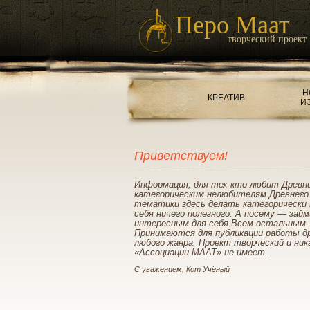
Перо Маат
творческий проект
Н
КРЕАТИВ
И
Приветствуем!
Информация, для тех кто любит Древн
категорическим нелюбителям Древнего
тематики здесь делать категорически 
себя ничего полезного. А посему — зай
интересным для себя.Всем остальным 
Принимаются для публикации работы д
любого жанра. Проект творческий и ник
«Ассоциации МААТ» не имеет.
С уважением, Кот Учёный