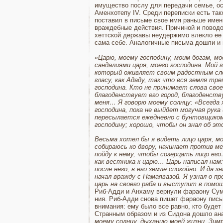
имущество послу для пе­редачи семье, ос
Аменхотепу IV. Среди пе­реписки есть так
поставил в письме свое имя раньше имени
враждебные действия. При­чиной и поводо
хеттской дер­жавы неудержимо влекло ее н
сама себе. Аналогичные письма дошли и 
«Царю, моему господину, моим богам, мое
сандалиями царя, моего господина. Мой 
который оживляет своим ра­достным сло
гласу, как Ададу, так что вся земля тр
гос­подина. Кто не принимает слова сво
благоден­ствует его город, благоденст
меня… Я говорю моему сол­нцу: «Всегда х
господина, пока не выйдет могучая рука
пересы­лается ежедневно с бунтовщиком
господину; хорошо, чтобы он знал об э
Весьма хотел бы я видеть лицо царя, мо
собираюсь ко дво­ру, начинает против м
пойду к нему, чтобы созер­цать лицо ег
как вестника к царю… Царь написал нам
пос­ле него, в его земле спокойно. И да
начал вражду с Намаявазой. Я узнал о п
царь на своего раба и выступит в помощ
Риб-Адди и Анхаму вернули фараону Суму
ния. Риб-Адди снова пишет фараону письм
внимания: ему было все равно, кто бу­дет
Странным образом и из Сидона
дошло ана
моему солн­цу, дыханию моей жизни. Зимр