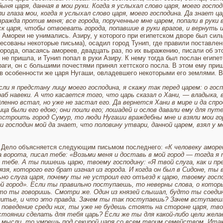
ыня царя, данная в мои руки. Ког­да я услыхал слово царя, моего госпо
ли глаза мои, когда я услыхал слово царя, мо­его господина. Да знает ц
враж­да против меня; все города, порученные мне царем, по­пали в руки
 царя, чтобы отво­евать города, попавшие в руки врагов, и вернуть 
Амореи не унимались. Азиру, у которого при египетском дворе был си
ресованы некоторые письма), осадил город Тунип, где правили поставлен
орода, опасаясь амореев, двадцать раз, по их выраже­нию, писали об эт
е пришла, и Ту­нип попал в руки Азиру. К нему тогда был послан египет
раги, он с большими почестями принял хет­тского посла. В этом ему при
 в особенности же царя Нугаши, овладевшего некоторыми его землями. В
сли я пред­стану лицу моего господина, я скажу так перед царем: о гос
раб навеки. А что касается того, что царь сказал о Хани,
—
владыка, 
енно встал, но уже не застал его. Да вернется Хани в мире и да спрос
ца были его едою; они поили его; лошадей и ослов давали ему для пу
строить город Сумур, то люди Нугаши враждебны мне и взяли мои гор
 господин мой да знает, что половину утвари, данной царем, взял у м
. Дело объясняется следующим письмом последнего:
«К человеку аморе
а ворота, писал тебе: «Возьми меня и доставь в мой город
—
тогда я 
л тебе. А ты пи­шешь царю, твоему господину: «Я твой слуга, как и п
зя, которого его брат изгнал из города. И когда он был в Сидоне, ты 
 слуга царя, почему ты не устроил его отъезд к царю, твоему господ
ой город». Если ты правильно поступаешь, то не­верны слова, о которы
что ты говоришь. Смотри же. Один из князей слышал, будто ты соеди
 питье, и что это правда. Зачем ты так поступаешь? Зачем вступаеш
е поведение среди них, ты уже не бу­дешь стоять на стороне царя, т
остоянии сделать для тебя царь? Если же ты для ка­кой-либо цели жел
 мысли, то умрешь под секирой царя со всем твоим семейством. Итак,