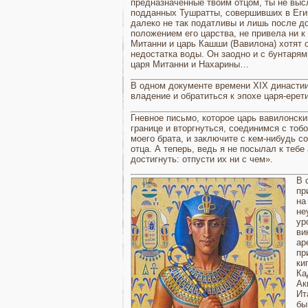
предназначенные твоим отцом, ты не выс
подданных Тушратты, совершивших в Египт
далеко не так податливы и лишь после до
положением его цар­ства, не привела ни 
Митанни и царь Кашши (Вавилона) хотят о
недостатка воды. Он заодно и с бунтарям
царя Митанни и Нахарины…
В одном документе вре­мени XIX династии
вла­дение и обратиться к эпохе царя-ерет
Гневное письмо, которое царь вавилонски
границе и вторгнуться, соединимся с то­б
моего брата, и заклю­чите с кем-нибудь с
отца. А теперь, ведь я не по­сылал к те
достигнуть: от­пусти их ни с чем».
В 
пр
на
не
ур
ви
ар
пр
ки
Ка
Ак
Ит
бы