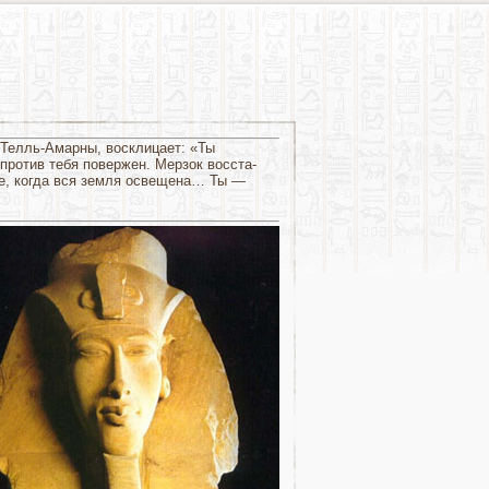
 Телль-Амарны, вос­клицает: «Ты
 против тебя повержен. Мерзок восста­
е, когда вся земля ос­вещена… Ты —