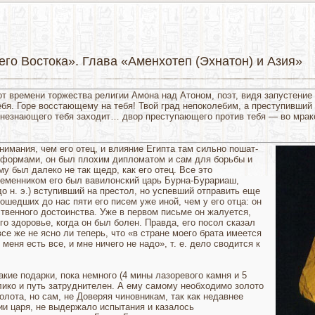
его Востока». Глава «Аменхотеп (Эхнатон) и Азия»
т времени торжества религии Амона над Атоном, поэт, видя запу­стение
тебя. Горе восстающему на тебя! Твой град непоколебим, а преступивший
е незнающего тебя заходит… двор престу­пающего против тебя — во мрак
имания, чем его отец, и влияние Египта там сильно пошат­
форма­ми, он был плохим дипломатом и сам для борьбы и
у был далеко не так щедр, как его отец. Все это
еменником его был вавилонский царь Бурна-Бурариаш,
до н. э.) вступивший на престол, но успевший отправить еще
ошедших до нас пяти его писем уже иной, чем у его отца: он
ственного достоинства. Уже в первом письме он жалу­ется,
го здоровье, когда он был болен. Правда, его посол сказал
все же не ясно ли теперь, что «в стране моего брата имеется
 меня есть все, и мне ничего не надо», т. е. дело сводит­ся к
акие подарки, пока немного (4 мины лазоревого камня и 5
ико и путь затруднителен. А ему самому необходимо золото
олота, но сам, не Доверяя чиновникам, так как недавнее
ии царя, не выдержало испытания и казалось