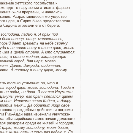
а­жение хеттского посольства к
кже идет о нарушении эти­кета: фараон
ошения были прерваны, и начались
ожение. Разрастающее­ся могущество
ого царя, а Сирия была предоставле­на
Сидона отре­зали его от берега:
 господина, падаю я. Я прах под
 бога солнца, отца
милостивого,
торый дает греметь на небе своему
ди и на спине ношу я слово царя, моего
го имя в целой стране. А кто слушается,
 мною, и стена медная, защищающая
еликий город, для царя, моего
еня. Далее: Зимрида, сидонянин,
п­та. А потому я пишу царю, моему
Лишь только услышит он, что я
 город царя, моего господина. Тогда я
 ни воды, ни дров. Я по­слал Илумилки
Дануны умер, его брат сделался царем
там нет. Итакама занял Кадеш, а Азиру
у против меня… Да обратит лицо свое
снова враж­дебные действия и погро­мы.
ли Риб-Адди едва избежали уничтоже­
 жалобы сирийских намест­ников должного
ря раз­дорам среди ее князей и городов.
К царю, моему господину, моим богам,
ания жизни семь и семь раз падаю я. Да