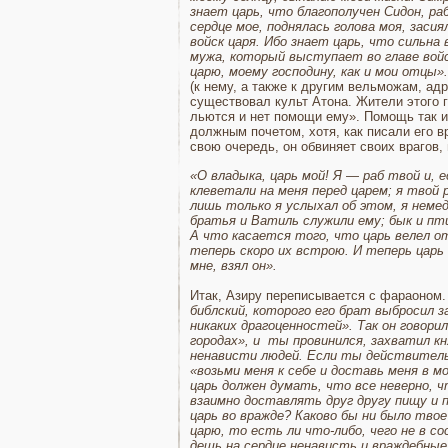
знает царь, что бла­гополучен Сидон, раб
сердце мое, поднялась голова моя, засия
войск царя. Ибо знает царь, что сильна 
мужа, который выступает во главе войск
царю, моему господи­ну, как и мои отцы».
(к нему, а также к другим вельможам, ад
существовал культ Атона. Жители этого г
льются и нет помощи ему». Помощь так и н
должным почетом, хотя, как писали его в
свою очередь, он обвиняет своих врагов,
«О владыка, царь мой! Я
—
раб твой и, е
клеветали на меня перед царем; я твой 
лишь только я услыхал об этом, я немедл
братья и Ватиль служили ему; бык и пти
А что касается того, что царь велел от
теперь скоро их встрою. И теперь царь и
мне, взял он».
Итак, Азиру переписывается с фараоном
библский, которого его брат выбросил з
ника­ких драгоценностей». Так он говори
городах», и ты провинился, захватил кня
ненависти людей. Если ты действительно
«возьми меня к себе и доставь меня в м
царь должен думать, что все неверно, 
взаимно до­ставлять друг другу пищу и
царь во вражде? Каково бы ни было тво
царю, то есть ли что-либо, чего не в с
дешь на сердце ненависть и враждебные