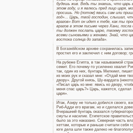
будешь жив. Ведь ты знаешь, что царь 
этом году, и я явлюсь пред лицо царя, 
просишь. Но (потом) явись сам или приш
год»… Царь, твой господин, слышал, что
врагов»
Вот он идет к тебе, как ты про
врагов в этом письме через Хани, посла
ты должен послать царю, твоему гос­по
всеми сыновьями и женами. Знай, что ца
востока сол­нца до запада».
В Богазкёйском архиве сохранилась запис
простил его и заключил с ним договор; гр
На рубеже Египта, в так на­зываемой стр
семит. Его почему-то усиленно хвалит Ри
так, один из них, бунтарь Милкиил, пишет
из моих рук и сказал мне: «Отдай мне тво
двору». Другой князь, Шу-вардата (некото
«Писал царь ко мне: явись ко двору, чтоб
меня спас царь?» Царь, ка­жется, сделал 
царя».
Итак, Азиру не только добился своего, в
Риб-Адди его врагам, но и сделался дов
Вчерашний бунтарь оказался губернатором
смуты и насилие. Египетское пра­вительс
было за это наказано. Северная часть вл
хеттам, кото­рые и раньше считали себя г
юге дела шли также далеко не благополу