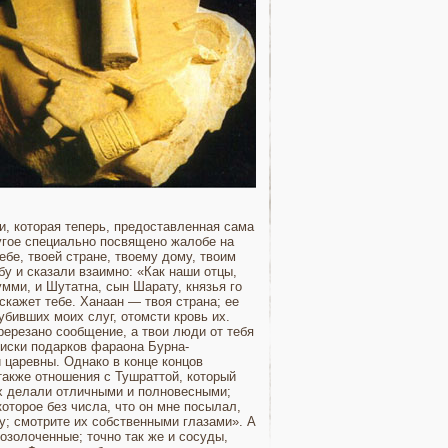
и, которая теперь, предоставленная сама
ругое специально посвяще­но жалобе на
ебе, твоей стране, твоему дому, твоим
бу и сказали взаимно: «Как наши отцы,
мми, и Шутатна, сын Шарату, князья го
скажет тебе. Ханаан — твоя страна; ее
убивших моих слуг, отомсти кровь их.
ререзано сообщение, а твои люди от тебя
иски подарков фа­раона Бурна-
й царевны. Однако в конце концов
также отношения с Тушраттой, который
их делали отличными и полновесными;
которое без числа, что он мне посылал,
у; смотри­те их собственными глазами». А
озолоченные; точно так же и со­суды,