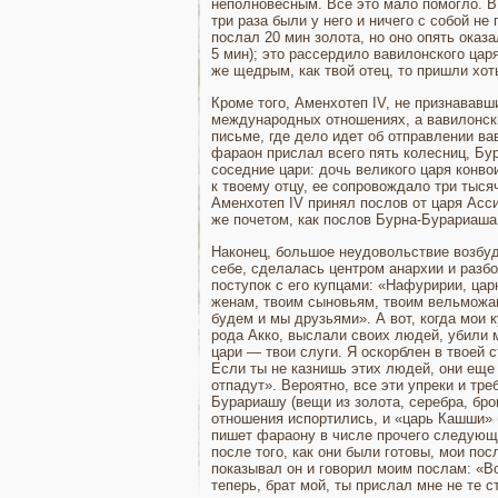
неполновесным. Все это мало помогло. 
три раза были у него и ничего с собой не
послал 20 мин золота, но оно опять оказ
5 мин); это рассердило вавилонского цар
же щедрым, как твой отец, то пришли хо
Кроме того, Аменхотеп IV, не признававши
международных отношениях, а вавилонс­к
письме, где дело идет об отправлении ва
фараон прислал всего пять колесниц, Бур
соседние цари: дочь великого царя конво
к твоему отцу, ее сопровождало три тыся
Аменхотеп IV при­нял послов от царя Асс
же почетом, как послов Бурна-Бурариаша.
Наконец, большое неудовольствие возбуди
себе, сделалась цен­тром анархии и разб
поступок с его купцами: «Нафуририи, цар
женам, тво­им сыновьям, твоим вельможам
будем и мы друзьями». А вот, ког­да мои
рода Акко, выслали своих людей, убили м
цари — твои слуги. Я оскорблен в твоей с
Если ты не казнишь этих людей, они еще 
отпадут». Beроятно, все эти упреки и тр
Бурариашу (вещи из золота, серебра, бро
отношения испор­тились, и «царь Кашши» 
пи­шет фараону в числе прочего следующе
после того, как они были гото­вы, мои по
показывал он и говорил моим послам: «Во
теперь, брат мой, ты при­слал мне не те 