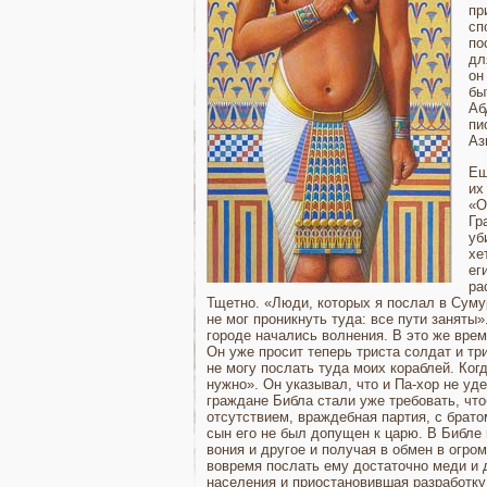
пр
сп
по
дл
он
бы
Аб
пи
Аз
Ещ
их
«О
Гр
уб
хе
ег
ра
Тщетно. «Люди, которых я послал в Сумур
не мог проникнуть туда: все пути заняты»
городе начались волнения. В это же вре
Он уже просит теперь триста солдат и три
не могу послать туда моих кораблей. Когд
нужно». Он указывал, что и Па-хор не уде
гражда­не Библа стали уже требовать, чт
отсутствием, враждебная партия, с братом
сын его не был допущен к царю. В Библе 
вония и другое и получая в обмен в огром
вовремя послать ему достаточно меди и д
населения и приостановившая разработку 