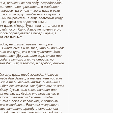
дина, написанное его рабу, возрадовалось
арь, что я все приготовил в ожидании
 варваров. Да отдаст меня царь в руки
их под мою руку, чтобы мог я служить
льный покровитель в лице вельможи Дуду
ные ца­рем его родственники и
ом царю: «Город Тунип плачет, слезы его
ский посол Хани. Азиру не принял его с
шлось оправдываться перед ца­рем; в
от его письмо:
подин, не слушай врагов, которые
в Тунипе был я и не знал, что он пришел;
ит его царь, как я его принимал. Мои
тешествия. Да услышит царь слова мои.
ода, а потому я их не строил, но
еня Хатииб; и золото, и серебро, данное
йскому, царь, твой господин Человек
тебе дам деньги, а теперь нет при мне
режние твои верные князья, сидевшие в
выдал его князьям, как будто ты не знал
ину, думая: это князь написал мне:
х ты писал, будто они правиль­ны, и
нился с человеком Кадеша, чтобы
ь ты в союз с человеком, с которым
воего господина… Если ты покоришься
аешь затевать вражду и если ты кла­
 подчинись царю, твоему господину, и