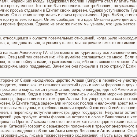
лал». Фараон без нужды задерживал послов! Тушратта стал платить тем 
е преступление. Тот готов был испол­нить все требования, но указывал
лгих просьб отдавали в Египет своих царевен. Однако уступчи­вость Т
к чему. Отношения испортились и связи прекратились. Царь Библа, египе
тторгнуть землю царя. Он же сообщает, что царь Митанни даже двигался
и против фараона. Однако из этих же писем мы узнаем, что царь хеттов 
, относя­щемся к области поземель­ных отношений, когда было необходи
ика, а, следова­тельно, и упомянуть его, мы встречаем вместо его име­ни
й написал Аменхотепу IV: «При моем отце Куригальзу все хананеяне пис
ою». Отец мой так отве­тил им: «Не думайте согла­шаться со мною. Если 
оюз, то я не пойду с вами, а разгром­лю вас, ибо он в союзе со мною». И
бе ассириян, моих подданных. Зачем же они прибыли в твою страну? Если
стороне от Сирии находилось царство Алаши
(Кипр); в переписке участву
иво­дится, равно как не называет кипрский царь и имени фараона в двух 
 пре­стол» и ему шлются приветствия; речь, очевидно, идет об Аменхотеп
удовольствия. Когда в водах Египта попались ликийские морские разбой
оженцы, фараон винил в этом царя Алаши. Тот уверял, что и сам он терпи
новен. В Египте тогда задержали кипрских послов и наложили арест на к
естованы его купцы, и требо­вал выдачи кораблей как своей собственност
ивел, в переписку вступили министры двух государств. Результат остае
прский царь требует, чтобы фараон не вступал в союз с Вавилоном и хе
деша-на-Оронте Итакама является агентом хеттского царя и теснит васса
кизи Катнский) говорят о серьезности положения и требуют энергичного 
акама завладевает областью Амки между Ливаном и Антиливаном. Окре
 сговорившись, письма тожде­ственного содержания: «Пусть царь напише