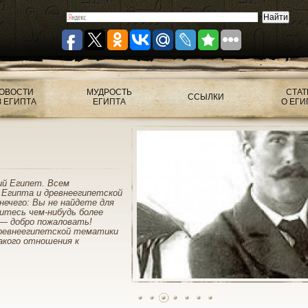
ОВОСТИ
МУДРОСТЬ
СТАТ
ССЫЛКИ
З ЕГИПТА
ЕГИПТА
О ЕГИ
ий Египет. Всем
 Египта и древнеегипетской
нечего: Вы не найдете для
митесь чем-нибудь более
— добро пожаловать!
ревнеегипетской тематики
акого отношения к
1
2
3
4
5
6
7