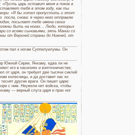
: «Пусть царь оставит меня в покое в
 оставляет тебя в этом году, как ты
говори: «Я бы хотел пропустить и этот
 посла, снова: я через него отправлю
сподин, посылает тебе имена своих
ы должны быть на ногах… Люди, которых
ари со всеми сыновьями, зять Мании со
ленны от Верхней страны до Нижней, от
отом пал к ногам Суппи­луилумы. Он
тор Южной Сирии, Янхаму, едва ли не
няют его в насилиях и взяточничестве;
ел от царя, он требует две тысячи сиклей
нам ко­лесницы, и да доставит нас ко
 теснят другие враги. Он пишет царю:
вори с ним. Неужели нет войска, чтобы
нхаму — верный слу­га царя и прах ног