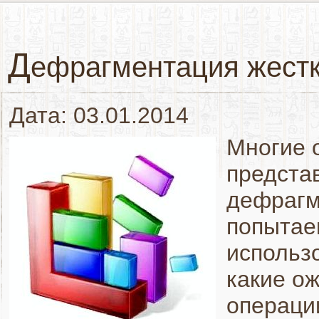
Д
ефрагментация жестк
Дата: 03.01.2014
Многие 
представ
дефрагм
попытае
использ
какие о
операции