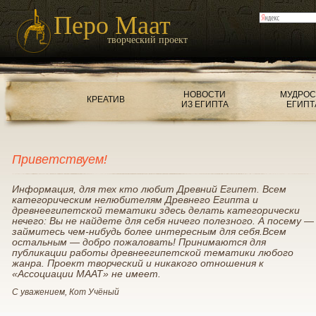
Перо Маат
творческий проект
НОВОСТИ
МУДРОС
КРЕАТИВ
ИЗ ЕГИПТА
ЕГИПТ
Приветствуем!
Информация, для тех кто любит Древний Египет. Всем
категорическим нелюбителям Древнего Египта и
древнеегипетской тематики здесь делать категорически
нечего: Вы не найдете для себя ничего полезного. А посему —
займитесь чем-нибудь более интересным для себя.Всем
остальным — добро пожаловать! Принимаются для
публикации работы древнеегипетской тематики любого
жанра. Проект творческий и никакого отношения к
«Ассоциации МААТ» не имеет.
С уважением, Кот Учёный