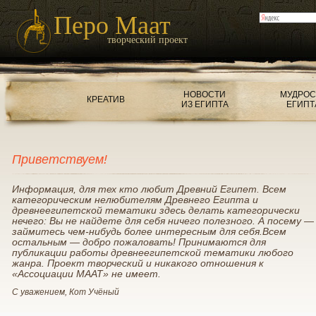
Перо Маат
творческий проект
НОВОСТИ
МУДРОС
КРЕАТИВ
ИЗ ЕГИПТА
ЕГИПТ
Приветствуем!
Информация, для тех кто любит Древний Египет. Всем
категорическим нелюбителям Древнего Египта и
древнеегипетской тематики здесь делать категорически
нечего: Вы не найдете для себя ничего полезного. А посему —
займитесь чем-нибудь более интересным для себя.Всем
остальным — добро пожаловать! Принимаются для
публикации работы древнеегипетской тематики любого
жанра. Проект творческий и никакого отношения к
«Ассоциации МААТ» не имеет.
С уважением, Кот Учёный