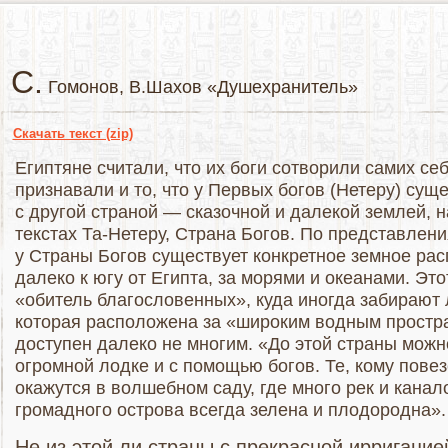
С.
Гомонов, В.Шахов «Душехранитель»
Cкачать текст (zip)
Египтяне считали, что их боги сотворили самих себ
признавали и то, что у Первых богов (Нетеру) суще
с другой страной — сказочной и далекой землей, 
текстах Та-Нетеру, Страна Богов. По представлени
у Страны Богов существует конкретное земное рас
далеко к югу от Египта, за морями и океанами. Эт
«обитель благословенных», куда иногда забирают
которая расположена за «широким водным простр
доступен далеко не многим. «До этой страны можн
огромной лодке и с помощью богов. Те, кому повез
окажутся в волшебном саду, где много рек и канал
громадного острова всегда зелена и плодородна».
Не из этой ли страны с прекрасной ирригацие