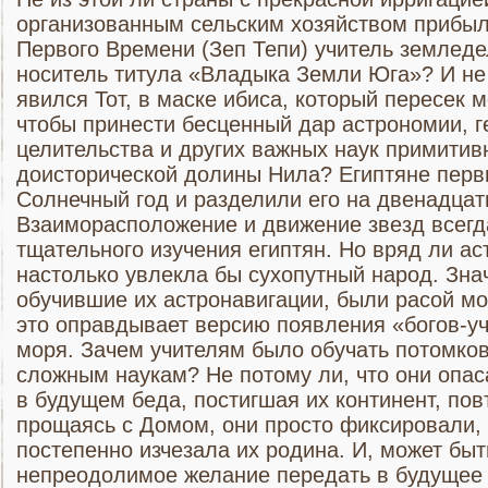
организованным сельским хозяйством прибыл 
Первого Времени (Зеп Тепи) учитель земледе
носитель титула «Владыка Земли Юга»? И не 
явился Тот, в маске ибиса, который пересек м
чтобы принести бесценный дар астрономии, г
целительства и других важных наук примити
доисторической долины Нила? Египтяне пер
Солнечный год и разделили его на двенадцать
Взаиморасположение и движение звезд всег
тщательного изучения египтян. Но вряд ли а
настолько увлекла бы сухопутный народ. Знач
обучившие их астронавигации, были расой м
это оправдывает версию появления «богов-уч
моря. Зачем учителям было обучать потомков
сложным наукам? Не потому ли, что они опас
в будущем беда, постигшая их континент, пов
прощаясь с Домом, они просто фиксировали,
постепенно изчезала их родина. И, может быт
непреодолимое желание передать в будущее 