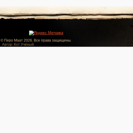
© Перо Маат 2026. Все права защищены.
Автор: Кот Учёный