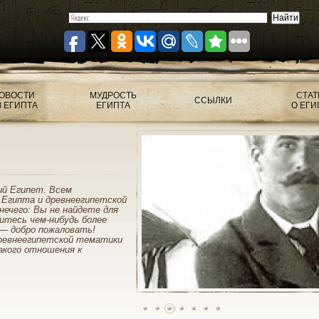
ОВОСТИ
МУДРОСТЬ
СТАТ
ССЫЛКИ
З ЕГИПТА
ЕГИПТА
О ЕГИ
ий Египет. Всем
 Египта и древнеегипетской
нечего: Вы не найдете для
митесь чем-нибудь более
— добро пожаловать!
ревнеегипетской тематики
акого отношения к
1
2
3
4
5
6
7