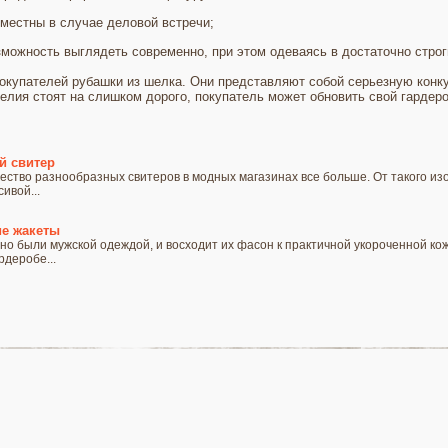
уместны в случае деловой встречи;
можность выглядеть современно, при этом одеваясь в достаточно строг
окупателей рубашки из шелка. Они представляют собой серьезную конк
делия стоят на слишком дорого, покупатель может обновить свой гардер
й свитер
ество разнообразных свитеров в модных магазинах все больше. От такого изо
ивой...
е жакеты
о были мужской одеждой, и восходит их фасон к практичной укороченной кож
рдеробе...