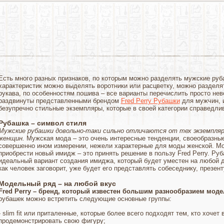
Есть много разных признаков, по которым можно разделять мужские руба
характеристик можно выделять воротники или расцветку, можно разделя
рукава, по особенностям пошива – все варианты перечислить просто нев
раздвинуты представленными брендом
Fred Perry Рубашки
для мужчин, 
безупречно стильные экземпляры, которые в своей категории справедли
Рубашка – символ стиля
Мужские рубашки довольно-таки сильно отличаются от тех экземпля
женщин.
Мужская мода – это очень интересные тенденции, своеобразны
совершенно ином измерении, нежели характерные для моды женской. Мо
приобрести новый имидж – это принять решение в пользу Fred Perry. Руб
идеальный вариант создания имиджа, который будет уместен на любой д
как человек заговорит, уже будет его представлять собеседнику, презен
Модельный ряд – на любой вкус
Fred Perry – бренд, который известен большим разнообразием моде
рубашек можно встретить следующие основные группы:
- slim fit или приталенные, которые более всего подходят тем, кто хочет
продемонстрировать свою фигуру;