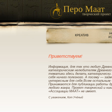
Перо Маат
творческий проект
Н
КРЕАТИВ
И
Приветствуем!
Информация, для тех кто любит Древн
категорическим нелюбителям Древнего
тематики здесь делать категорически 
себя ничего полезного. А посему — зай
интересным для себя.Всем остальным 
Принимаются для публикации работы д
любого жанра. Проект творческий и ник
«Ассоциации МААТ» не имеет.
С уважением, Кот Учёный