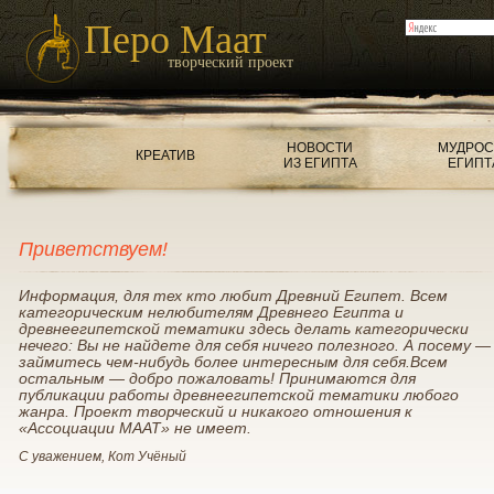
Перо Маат
творческий проект
НОВОСТИ
МУДРОС
КРЕАТИВ
ИЗ ЕГИПТА
ЕГИПТ
Приветствуем!
Информация, для тех кто любит Древний Египет. Всем
категорическим нелюбителям Древнего Египта и
древнеегипетской тематики здесь делать категорически
нечего: Вы не найдете для себя ничего полезного. А посему —
займитесь чем-нибудь более интересным для себя.Всем
остальным — добро пожаловать! Принимаются для
публикации работы древнеегипетской тематики любого
жанра. Проект творческий и никакого отношения к
«Ассоциации МААТ» не имеет.
С уважением, Кот Учёный