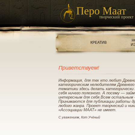
Перо Маат
творческий проект
Н
КРЕАТИВ
И
Приветствуем!
Информация, для тех кто любит Древн
категорическим нелюбителям Древнего
тематики здесь делать категорически 
себя ничего полезного. А посему — зай
интересным для себя.Всем остальным 
Принимаются для публикации работы д
любого жанра. Проект творческий и ник
«Ассоциации МААТ» не имеет.
С уважением, Кот Учёный