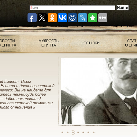
ОВОСТИ
МУДРОСТЬ
СТАТ
ССЫЛКИ
З ЕГИПТА
ЕГИПТА
О ЕГИ
ий Египет. Всем
 Египта и древнеегипетской
нечего: Вы не найдете для
митесь чем-нибудь более
— добро пожаловать!
ревнеегипетской тематики
акого отношения к
1
2
3
4
5
6
7