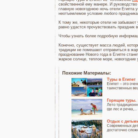
свойственной ему манере. И руководство
главную новогоднюю ночь отели Египта у
неотъемлемое условие любого праздника
К тому же, некоторые отели не забывают 
равно удастся прочувствовать праздник в
Чтобы узнать более подробную информаци
Конечно, существует масса людей, котор
традиции не помешают отправиться в жарк
празднование Нового года в Египте стан
жаркое солнце, теплое море, новогодние 
Похожие Материалы:
Туры в Египет
Египет – это оче
таинственных вещ
Горящие туры. 
Лето традиционно
где лес и речка,...
Отдых с детьми
Современных дет
достаточно сложно