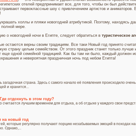
 египетских отелей предпринимает все, для того, чтобы он был действ
страивают первоклассные шоу с привлечением артистов и аниматоров. 
!
украшать холлы и пляжи новогодней атрибутикой. Поэтому, находясь дал
 полной мере.
ю о новогодней ночи в Египте, следует обратиться в
туристическое аг
ые остаются верны своим традициям. Все таки Новый год принято счита
ую страну целым семейством. От этого праздник станет только лучше и
ет еще одной семейной традицией. Как бы там ни было, каждый должен 
украшения и невероятная праздничная ночь под небом Египта!
нь загадочная страна. Здесь с самого начало её появления происходило очен
ей и хранится...
Где отдохнуть в этом году?
 считается лучшим временем для отдыха, а об отдыхе у каждого свои предста
 на новый год
ей, которые регулярно получают порцию незабываемых эмоций в походах на
. Однако,...