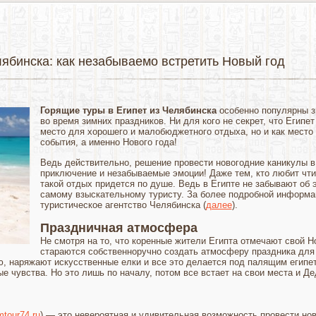
лябинска: как незабываемо встретить Новый год
Горящие туры в Египет из Челябинска
особенно популярны зи
во время зимних праздников. Ни для кого не секрет, что Египе
место для хорошего и малобюджетного отдыха, но и как место
события, а именно Нового года!
Ведь действительно, решение провести новогодние каникулы в
приключение и незабываемые эмоции! Даже тем, кто любит чти
такой отдых придется по душе. Ведь в Египте не забывают об 
самому взыскательному туристу. За более подробной информа
туристическое агентство Челябинска (
далее
).
Праздничная атмосфера
Не смотря на то, что коренные жители Египта отмечают свой Но
стараются собственноручно создать атмосферу праздника для 
 наряжают искусственные елки и все это делается под палящим египет
е чувства. Но это лишь по началу, потом все встает на свои места и Д
mtour74.ru
) — это невероятная и удивительная возможность провести нов