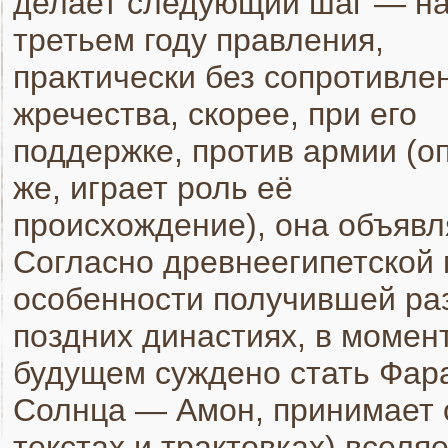
делает следующий шаг — н
третьем году правления,
практически без сопротивле
жречества, скорее, при его
поддержке, против армии (о
же, играет роль её
происхождение), она объявл
Согласно древнеегипетской
особенности получившей ра
поздних династиях, в момен
будущем суждено стать Фара
Солнца — Амон, принимает о
текстах и трактовках) вселяе