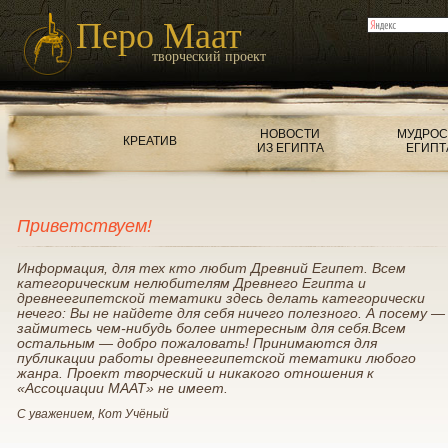
Перо Маат
творческий проект
НОВОСТИ
МУДРОС
КРЕАТИВ
ИЗ ЕГИПТА
ЕГИПТ
Приветствуем!
Информация, для тех кто любит Древний Египет. Всем
категорическим нелюбителям Древнего Египта и
древнеегипетской тематики здесь делать категорически
нечего: Вы не найдете для себя ничего полезного. А посему —
займитесь чем-нибудь более интересным для себя.Всем
остальным — добро пожаловать! Принимаются для
публикации работы древнеегипетской тематики любого
жанра. Проект творческий и никакого отношения к
«Ассоциации МААТ» не имеет.
С уважением, Кот Учёный