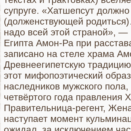
супруге. «Хатшепсут должно
(долженствующей родиться)
надо всей этой страной», —
Египта Амон-Ра при расстав
записано на стеле храма Ам
Древнеегипетскую традицию 
этот мифопоэтический обра
наследников мужского пола,
четвёртого года правления 
Правительница-регент, Жена
наступает момент кульминац
ожидал, за исключением час