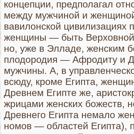
концепции, предполагал отно
между мужчиной и женщиной
вавилонской цивилизациях п
женщины — быть Верховной
но, уже в Элладе, женским 
плодородия — Афродиту и Д
мужчины. А, в управленческ
всюду, кроме Египта, женщи
Древнем Египте же, аристок
жрицами женских божеств, н
Древнего Египта немало же
номов — областей Египта), 