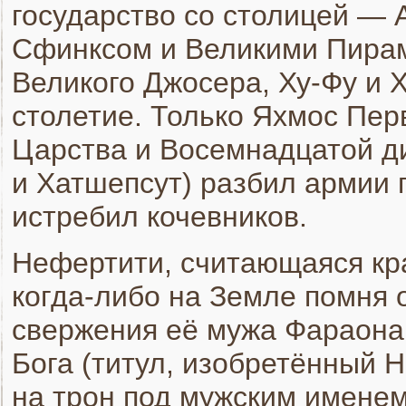
государство со столицей — 
Сфинксом и Великими Пирам
Великого Джосера, Ху-Фу и 
столетие. Только Яхмос Пе
Царства и Восемнадцатой д
и Хатшепсут) разбил армии 
истребил кочевников.
Нефертити, считающаяся кр
когда-либо на Земле помня 
свержения её мужа Фараона
Бога (титул, изобретённый 
на трон под мужским именем