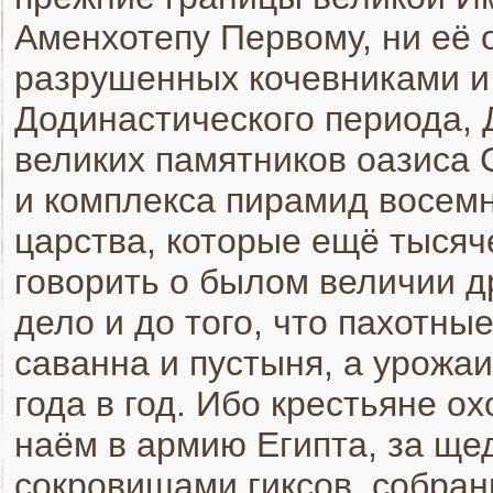
Аменхотепу Первому, ни её о
разрушенных кочевниками и
Додинастического периода, 
великих памятников оазиса
и комплекса пирамид восем
царства, которые ещё тысяч
говорить о былом величии 
дело и до того, что пахотны
саванна и пустыня, а урожа
года в год. Ибо крестьяне о
наём в армию Египта, за ще
сокровищами гиксов, собран