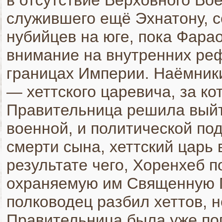
в отсутствие Верховного Во
служившего ещё Эхнатону, с
нубийцев на юге, пока Фара
внимание на внутренних реф
границах Империи. Наёмник
— хеттского царевича, за ко
Правительница решила выйт
военной, и политической под
смерти сына, хеттский царь 
результате чего, Хоренхеб п
охраняемую им Священную П
полководец разбил хеттов, н
Правительница была уже пог