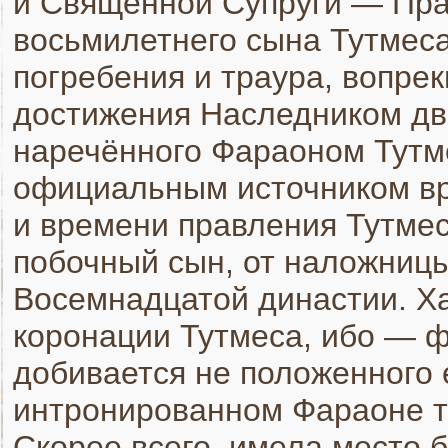
и Священной Супруги — Пра
восьмилетнего сына Тутмеса
погребения и траура, вопре
достижения Наследником дв
наречённого Фараоном Тутм
официальным источником вр
и времени правления Тутме
побочный сын, от наложниц
Восемнадцатой династии. Ха
коронации Тутмеса, ибо — ф
добивается не положенного 
интронированном Фараоне т
Скорее всего, имела место б