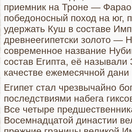
приемник на Троне — Фара
победоносный поход на юг, п
удержать Куш в составе Импе
древнеегипетски золото — Н
современное название Нубии
состав Египта, её называли
качестве ежемесячной дани 
Египет стал чрезвычайно бо
последствиями набега гиксо
Все четыре предшественник
Восемнадцатой династии ве
прежние границы великой Им