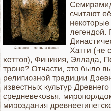
Семирамид
считают е
некоторые
легендой. 
Династичес
Хатти (не 
Хатшепсут — женщина-фараон
хеттов), Финикия, Эллада, 
троне? Отчасти, это было вы
религиозной традиции Древне
известных культур Древнего 
средневековья, миропорядо
мироздания древнеегипетско