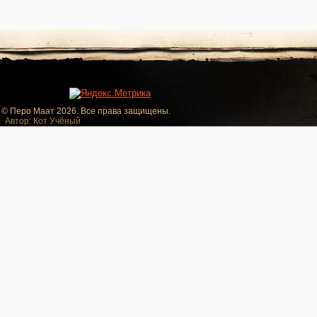
© Перо Маат 2026. Все права защищены.
Автор: Кот Учёный