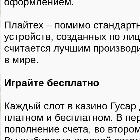
оформлением.
Плайтех – помимо стандарт
устройств, созданных по ли
считается лучшим производ
в мире.
Играйте бесплатно
Каждый слот в казино Гусар 
платном и бесплатном. В пе
пополнение счета, во втором