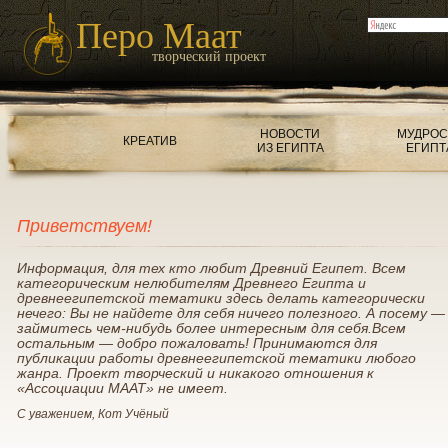
Перо Маат
творческий проект
НОВОСТИ
МУДРОС
КРЕАТИВ
ИЗ ЕГИПТА
ЕГИПТ
Приветствуем!
Информация, для тех кто любит Древний Египет. Всем
категорическим нелюбителям Древнего Египта и
древнеегипетской тематики здесь делать категорически
нечего: Вы не найдете для себя ничего полезного. А посему —
займитесь чем-нибудь более интересным для себя.Всем
остальным — добро пожаловать! Принимаются для
публикации работы древнеегипетской тематики любого
жанра. Проект творческий и никакого отношения к
«Ассоциации МААТ» не имеет.
С уважением, Кот Учёный