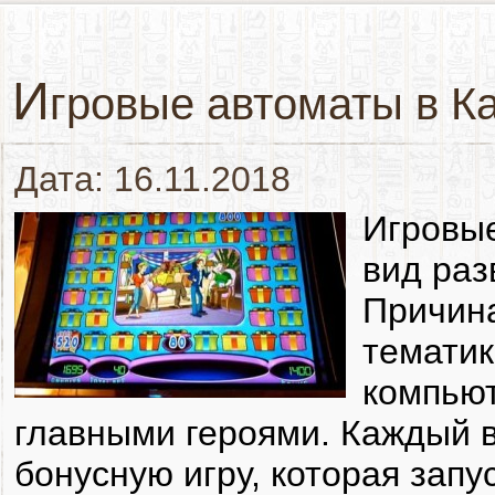
И
гровые автоматы в К
Дата: 16.11.2018
Игровы
вид раз
Причина
тематик
компьют
главными героями. Каждый в
бонусную игру, которая запу