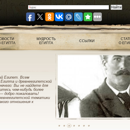
ОВОСТИ
МУДРОСТЬ
СТАТ
ССЫЛКИ
З ЕГИПТА
ЕГИПТА
О ЕГИ
ий Египет. Всем
 Египта и древнеегипетской
нечего: Вы не найдете для
митесь чем-нибудь более
— добро пожаловать!
ревнеегипетской тематики
акого отношения к
1
2
3
4
5
6
7