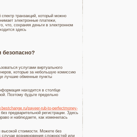
 спектр транзакций, который можно
инимает электронные платежи,
о, что, сохраняя деньги в электронном
ходится здесь
и безопасно?
ьзоваться услугами виртуального
ртнеров, которые за небольшую комиссию
где лучшие обменные пункты
информация находится в столбце
ной. Поэтому будьте предельно
.bestchange.ru/payeer-rub-to-perfectmoney-
 без предварительной регистрации. Здесь
право и наблюдаете, как изменилась
й высокой стоимости. Можете без
 В случае возникновения сложностей или