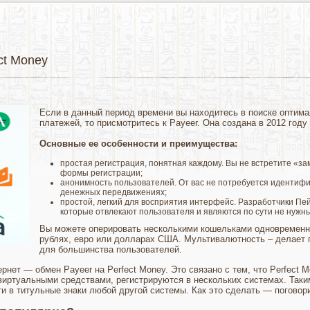
ct Money
Если в данный период времени вы находитесь в поиске оптим
платежей, то присмотритесь к Payeer. Она создана в 2012 году
Основные ее особенности и преимущества:
простая регистрация, понятная каждому. Вы не встретите «з
формы регистрации;
анонимность пользователей. От вас не потребуется идентифик
денежных передвижениях;
простой, легкий для восприятия интерфейс. Разработчики Пе
которые отвлекают пользователя и являются по сути не нужн
Вы можете оперировать несколькими кошельками одновременно
рублях, евро или долларах США. Мультивалютность – делает 
для большинства пользователей.
рнет — обмен Payeer на Perfect Money. Это связано с тем, что Perfect
иртуальными средствами, регистрируются в нескольких системах. Таким
и в титульные знаки любой другой системы. Как это сделать — поговор