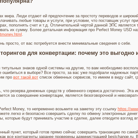
 популярна?
ах мира. Люди отдают ей предпочтение за простоту переводов и широкий
лачивать любые товары и услуги, при условии, что поставщик услуг пр
ах, пополнять счет и т.д. Отличительной чертой данной ЭПС является т
вать их сумму. Более детальная информация про Perfect Money USD на
ctmoney.html
.
нь просто, от вас потребуется внести минимальные сведения о себе.
торингов для конвертации: почему это выгодно 
 титульных знаков одной системы на другие, то вам необходимо воспол
 не ошибиться в выборе? Все просто, за вас уже подобрали надежных па
рим про
вот такой вот
список обменных сервисов, то имеем в виду сайт, 
, что резерва денежных средств у обменного сервиса достаточно. Эта 
ается за совершение конвертации, является безоговорочной и невозврат
erfect Money, то непременно возьмите на заметку эту ссылку
https://www
можете легко и безопасно совершить сделку по обмену электронных денег
, которые будут принимать участие в сделке, далее отводите взгляд в
нный пункт, который готов прямо сейчас совершить транзакцию по само
 как все контрагенты заранее проверены администрацией bestchange.ru.