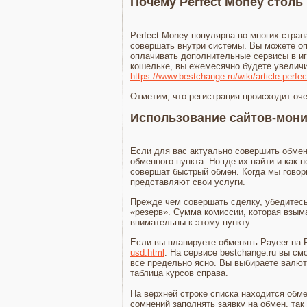
Почему Perfect Money столь
Perfect Money популярна во многих стран
совершать внутри системы. Вы можете оп
оплачивать дополнительные сервисы в игр
кошельке, вы ежемесячно будете увеличи
https://www.bestchange.ru/wiki/article-perfe
Отметим, что регистрация происходит оче
Использование сайтов-мони
Если для вас актуально совершить обмен
обменного пункта. Но где их найти и как
совершат быстрый обмен. Когда мы гово
представляют свои услуги.
Прежде чем совершать сделку, убедитесь
«резерв». Сумма комиссии, которая взым
внимательны к этому пункту.
Если вы планируете обменять Payeer на P
usd.html
. На сервисе bestchange.ru вы с
все предельно ясно. Вы выбираете валюты
таблица курсов справа.
На верхней строке списка находится обме
сомнений заполнять заявку на обмен, так