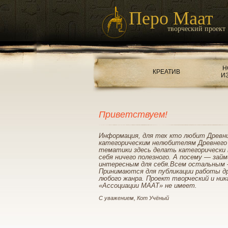
Перо Маат
творческий проект
Н
КРЕАТИВ
И
Приветствуем!
Информация, для тех кто любит Древн
категорическим нелюбителям Древнего
тематики здесь делать категорически 
себя ничего полезного. А посему — зай
интересным для себя.Всем остальным 
Принимаются для публикации работы д
любого жанра. Проект творческий и ник
«Ассоциации МААТ» не имеет.
С уважением, Кот Учёный