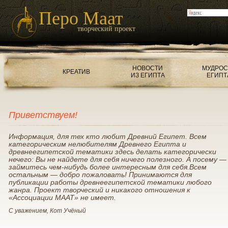
Перо Маат
творческий проект
НОВОСТИ
МУДРОС
КРЕАТИВ
ИЗ ЕГИПТА
ЕГИПТ
Приветствуем!
Информация, для тех кто любит Древний Египет. Всем
категорическим нелюбителям Древнего Египта и
древнеегипетской тематики здесь делать категорически
нечего: Вы не найдете для себя ничего полезного. А посему —
займитесь чем-нибудь более интересным для себя.Всем
остальным — добро пожаловать! Принимаются для
публикации работы древнеегипетской тематики любого
жанра. Проект творческий и никакого отношения к
«Ассоциации МААТ» не имеет.
С уважением, Кот Учёный