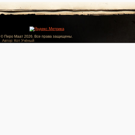
© Перо Маат 2026. Все права защищены.
Автор: Кот Учёный