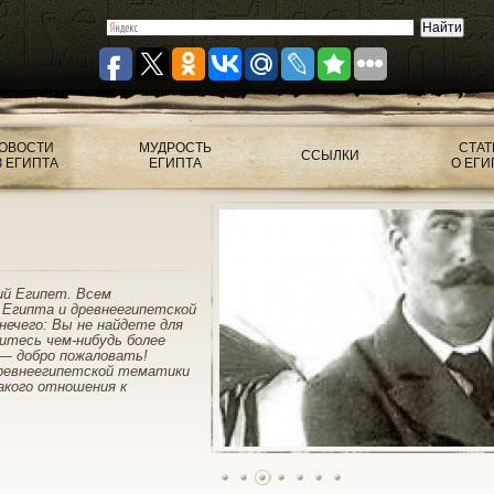
ОВОСТИ
МУДРОСТЬ
СТАТ
ССЫЛКИ
З ЕГИПТА
ЕГИПТА
О ЕГИ
ий Египет. Всем
 Египта и древнеегипетской
нечего: Вы не найдете для
митесь чем-нибудь более
— добро пожаловать!
ревнеегипетской тематики
акого отношения к
1
2
3
4
5
6
7