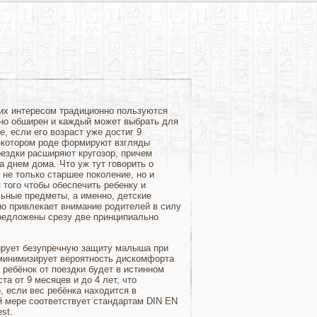
чих интересом традиционно пользуются
ьно обширен и каждый может выбрать для
е, если его возраст уже достиг 9
 некотором роде формируют взгляды
оездки расширяют кругозор, причем
 днем дома. Что уж тут говорить о
не только старшее поколение, но и
того чтобы обеспечить ребенку и
ьные предметы, а именно, детские
о привлекает внимание родителей в силу
редложены срезу две принципиально
тирует безупречную защиту малыша при
 минимизирует вероятность дискомфорта
 ребёнок от поездки будет в истинном
та от 9 месяцев и до 4 лет, что
 если вес ребёнка находится в
ой мере соответствует стандартам DIN EN
st.