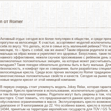
ел от Romer
Активный отдых сегодня все более популярен в обществе, и среди про
прогулки на велосипеде. К счастью, ассортимент моделей исключител
себя по вкусу. Что делать, если в семье есть маленький ребенок? Что ж
месяцев, то – брать с собой, как же иначе? Таким образом родители в
малыша на образ жизни и укрепляют его здоровье. Безусловно, такие п
намного эффективнее, нежели скучное просиживание с ребёнком день за
великолепных положительных эмоциях, на которые может рассчитывать 
младшее? Такие поездки обязательно должны быть в быту малыша. Для 
безопасность, и комфорт при их совершении, были разработаны специал
велосипедные кресла. Среди всех прочих велокресло Romer традиционн
многочисленных положительных свойств и качеств. Сегодня на рынке п
новые модели кресел от этой немецкой компании.
В первую очередь стоит упомянуть модель Jokey Relax, которая гаран
поездке. Кресло практичное в использовании, исключительно удобное,
и тем более получения травмы. Родители могут быть уверены в том, что
восторге. Стоит помнить, что предназначается данное кресло для возрас
обусловлено ограничениями в массе. Эксплуатировать кресло возможно,
диапазоне от 9 килограммов до 22. Что особенно важно, кресло в полн
14344, принятым на территории европейских государств для TÜV / GS Te