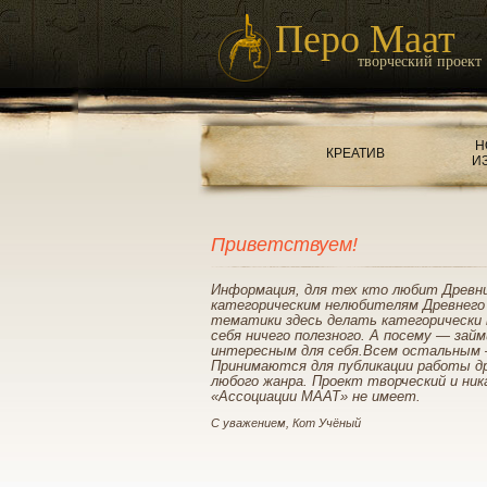
Перо Маат
творческий проект
Н
КРЕАТИВ
И
Приветствуем!
Информация, для тех кто любит Древн
категорическим нелюбителям Древнего
тематики здесь делать категорически 
себя ничего полезного. А посему — зай
интересным для себя.Всем остальным 
Принимаются для публикации работы д
любого жанра. Проект творческий и ник
«Ассоциации МААТ» не имеет.
С уважением, Кот Учёный