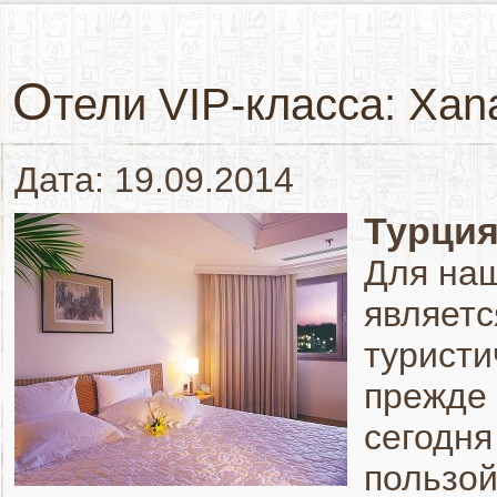
О
тели VIP-класса: Xana
Дата: 19.09.2014
Турция
Для наш
являетс
туристи
прежде 
сегодня
пользой