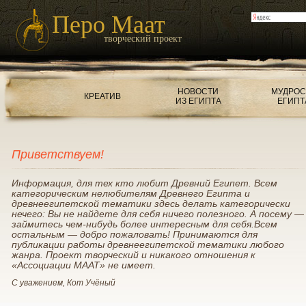
Перо Маат
творческий проект
НОВОСТИ
МУДРОС
КРЕАТИВ
ИЗ ЕГИПТА
ЕГИПТ
Приветствуем!
Информация, для тех кто любит Древний Египет. Всем
категорическим нелюбителям Древнего Египта и
древнеегипетской тематики здесь делать категорически
нечего: Вы не найдете для себя ничего полезного. А посему —
займитесь чем-нибудь более интересным для себя.Всем
остальным — добро пожаловать! Принимаются для
публикации работы древнеегипетской тематики любого
жанра. Проект творческий и никакого отношения к
«Ассоциации МААТ» не имеет.
С уважением, Кот Учёный