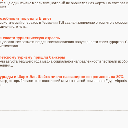
т еще один кризис в политике, который не обошелся без жертв. На этот раз 
ния...
озобновит полёты в Египет
ристический оператор в Германии TUI сделал заявление о том, что в скором
влению, о чем...
я спасти туристическую отрасль
и делают все возможное для восстановления популярности своих курортов. 
стическая...
ипетскому туризму пришли байкеры
ли августа текущего года медиа социальной направленности пестрели изоб
елями...
Хургады и Шарм Эль Шейха число пассажиров сократилось на 80%
аср, который является в настоящий момент главой компании «Egypt Airport
...