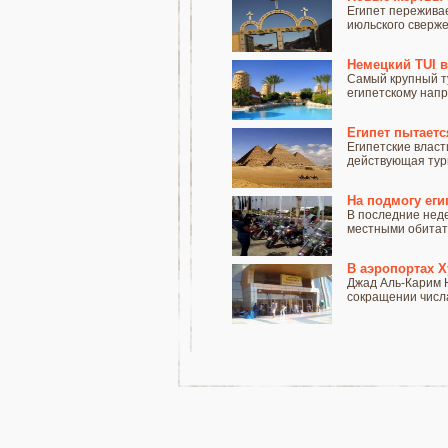
Египет переживае
июльского сверже
Немецкий TUI в
Самый крупный ту
египетскому напра
Египет пытаетс
Египетские власт
действующая тури
На подмогу ег
В последние неде
местными обитат
В аэропортах 
Джад Аль-Карим Н
сокращении числа