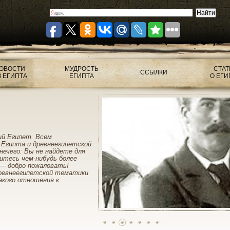
ОВОСТИ
МУДРОСТЬ
СТАТ
ССЫЛКИ
З ЕГИПТА
ЕГИПТА
О ЕГИ
ий Египет. Всем
 Египта и древнеегипетской
нечего: Вы не найдете для
митесь чем-нибудь более
— добро пожаловать!
ревнеегипетской тематики
акого отношения к
1
2
3
4
5
6
7