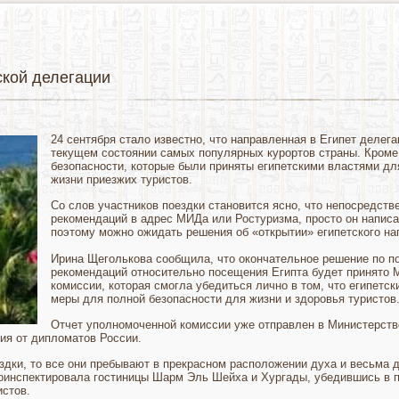
ской делегации
24 сентября стало известно, что направленная в Египет делег
текущем состоянии самых популярных курортов страны. Кроме
безопасности, которые были приняты египетскими властями дл
жизни приезжих туристов.
Со слов участников поездки становится ясно, что непосредств
рекомендаций в адрес МИДа или Ростуризма, просто он напис
поэтому можно ожидать решения об «открытии» египетского н
Ирина Щеголькова сообщила, что окончательное решение по п
рекомендаций относительно посещения Египта будет принято 
комиссии, которая смогла убедиться лично в том, что египетс
меры для полной безопасности для жизни и здоровья туристов
Отчет уполномоченной комиссии уже отправлен в Министерств
ия от дипломатов России.
ездки, то все они пребывают в прекрасном расположении духа и весьма
роинспектировала гостиницы Шарм Эль Шейха и Хургады, убедившись в п
стов.