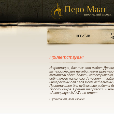
Перо Маат
творческий проект
Н
КРЕАТИВ
И
Приветствуем!
Информация, для тех кто любит Древн
категорическим нелюбителям Древнего
тематики здесь делать категорически 
себя ничего полезного. А посему — зай
интересным для себя.Всем остальным 
Принимаются для публикации работы д
любого жанра. Проект творческий и ник
«Ассоциации МААТ» не имеет.
С уважением, Кот Учёный