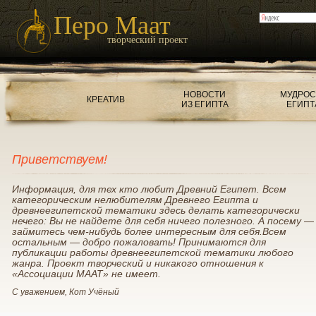
Перо Маат
творческий проект
НОВОСТИ
МУДРОС
КРЕАТИВ
ИЗ ЕГИПТА
ЕГИПТ
Приветствуем!
Информация, для тех кто любит Древний Египет. Всем
категорическим нелюбителям Древнего Египта и
древнеегипетской тематики здесь делать категорически
нечего: Вы не найдете для себя ничего полезного. А посему —
займитесь чем-нибудь более интересным для себя.Всем
остальным — добро пожаловать! Принимаются для
публикации работы древнеегипетской тематики любого
жанра. Проект творческий и никакого отношения к
«Ассоциации МААТ» не имеет.
С уважением, Кот Учёный