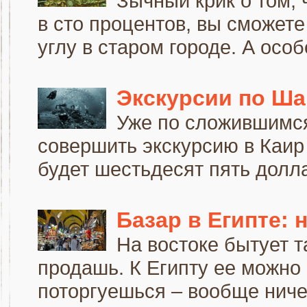
Зычный крик о том, 
в сто процентов, вы сможет
углу в старом городе. А особ
Экскурсии по Ш
Уже по сложившимс
совершить экскурсию в Каир 
будет шестьдесят пять долла
Базар в Египте:
На востоке бытует т
продашь. К Египту ее можно
поторгуешься – вообще ничег