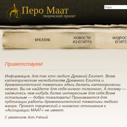
Перо Маат
творческий проект
НОВОСТИ
МУДРОС
КРЕАТИВ
ИЗ ЕГИПТА
ЕГИПТ
Приветствуем!
Информация, для тех кто любит Древний Египет. Всем
категорическим нелюбителям Древнего Египта и
древнеегипетской тематики здесь делать категорически
нечего: Вы не найдете для себя ничего полезного. А посему —
займитесь чем-нибудь более интересным для себя.Всем
остальным — добро пожаловать! Принимаются для
публикации работы древнеегипетской тематики любого
жанра. Проект творческий и никакого отношения к
«Ассоциации МААТ» не имеет.
С уважением, Кот Учёный