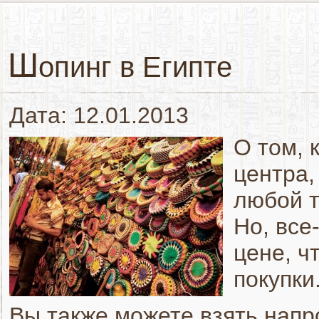
Ш
опинг в Египте
Дата: 12.01.2013
О том, 
центра,
любой т
Но, все
цене, ч
покупки
Вы также можете взять напр