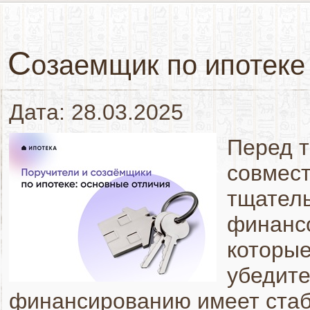
С
озаемщик по ипотеке 
Дата: 28.03.2025
Перед т
совмест
тщател
финансо
которые
убедите
финансированию имеет ста