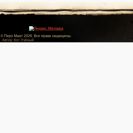
© Перо Маат 2026. Все права защищены.
Автор: Кот Учёный