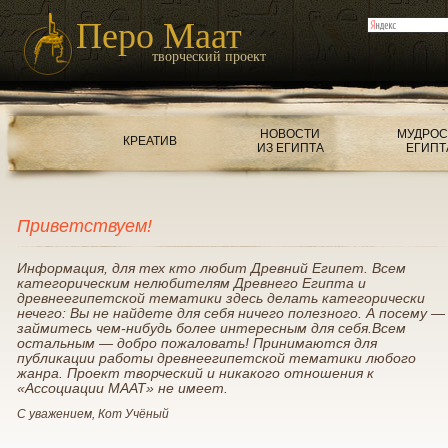
Перо Маат
творческий проект
НОВОСТИ
МУДРОС
КРЕАТИВ
ИЗ ЕГИПТА
ЕГИПТ
Приветствуем!
Информация, для тех кто любит Древний Египет. Всем
категорическим нелюбителям Древнего Египта и
древнеегипетской тематики здесь делать категорически
нечего: Вы не найдете для себя ничего полезного. А посему —
займитесь чем-нибудь более интересным для себя.Всем
остальным — добро пожаловать! Принимаются для
публикации работы древнеегипетской тематики любого
жанра. Проект творческий и никакого отношения к
«Ассоциации МААТ» не имеет.
С уважением, Кот Учёный