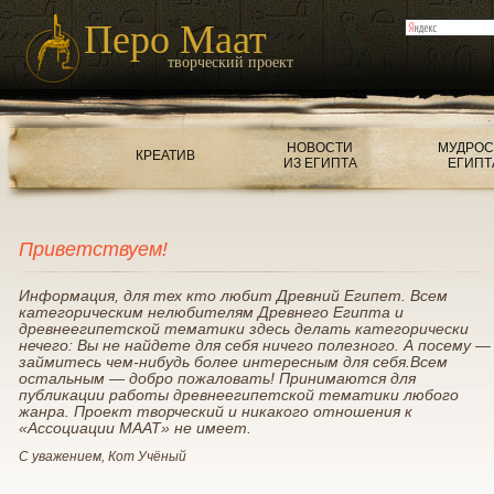
Перо Маат
творческий проект
НОВОСТИ
МУДРОС
КРЕАТИВ
ИЗ ЕГИПТА
ЕГИПТ
Приветствуем!
Информация, для тех кто любит Древний Египет. Всем
категорическим нелюбителям Древнего Египта и
древнеегипетской тематики здесь делать категорически
нечего: Вы не найдете для себя ничего полезного. А посему —
займитесь чем-нибудь более интересным для себя.Всем
остальным — добро пожаловать! Принимаются для
публикации работы древнеегипетской тематики любого
жанра. Проект творческий и никакого отношения к
«Ассоциации МААТ» не имеет.
С уважением, Кот Учёный