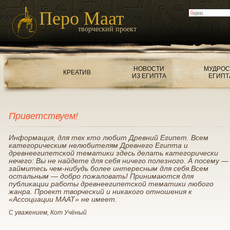
Перо Маат
творческий проект
НОВОСТИ
МУДРОС
КРЕАТИВ
ИЗ ЕГИПТА
ЕГИПТ
Приветствуем!
Информация, для тех кто любит Древний Египет. Всем
категорическим нелюбителям Древнего Египта и
древнеегипетской тематики здесь делать категорически
нечего: Вы не найдете для себя ничего полезного. А посему —
займитесь чем-нибудь более интересным для себя.Всем
остальным — добро пожаловать! Принимаются для
публикации работы древнеегипетской тематики любого
жанра. Проект творческий и никакого отношения к
«Ассоциации МААТ» не имеет.
С уважением, Кот Учёный