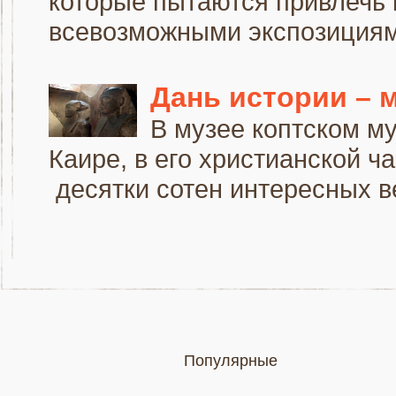
которые пытаются привлечь к
всевозможными экспозициями
Дань истории – м
В музее коптском м
Каире, в его христианской ч
десятки сотен интересных ве
Популярные