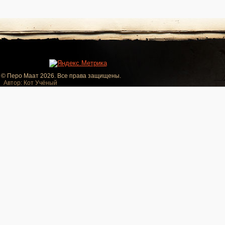
© Перо Маат 2026. Все права защищены.
Автор: Кот Учёный