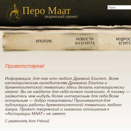
Перо Маат
творческий проект
НОВОСТИ
МУДРОС
КРЕАТИВ
ИЗ ЕГИПТА
ЕГИПТ
Приветствуем!
Информация, для тех кто любит Древний Египет. Всем
категорическим нелюбителям Древнего Египта и
древнеегипетской тематики здесь делать категорически
нечего: Вы не найдете для себя ничего полезного. А посему —
займитесь чем-нибудь более интересным для себя.Всем
остальным — добро пожаловать! Принимаются для
публикации работы древнеегипетской тематики любого
жанра. Проект творческий и никакого отношения к
«Ассоциации МААТ» не имеет.
С уважением, Кот Учёный