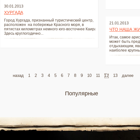
30.01.2013
ХУРГАДА
Город Хургада, признанный туристический центр,
21.01.2013
расположен на побережье Красного моря, в
пятистах километрах немного юго-восточнее Каира.
ЧТО НАША ЖИ
Здесь круглогодично...
Итак, самое арис
может быть пред
отдыхающим, явл
наиболее крупный
назад
1
2
3
4
5
6
7
8
9
10
11
13
далее
12
Популярные