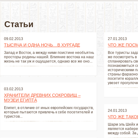
Статьи
09.02.2013
27.01.2013
ТЫСЯЧА И ОДНА НОЧЬ…В ХУРГАДЕ
ЧТО ЖЕ ПОСМ
Запад и Восток, а между ними поистине необъятные
Все туристы зад
просторы родины нашей. Влияние востока на нашу
же посмотреть в
жизнь не так уж и ощущается, однако все же оно...
спланировать св
познакомиться с
историческими п
страны фараонов
посетите коралл
увезет прогулочн
03.02.2013
ХРАНИТЕЛИ ДРЕВНИХ СОКРОВИЩ –
МУЗЕИ ЕГИПТА
Египет, в отличие от иных европейских государств,
24.01.2013
которые пытаются привлечь к себе посетителей и
туристов...
ЧТО ЖЕ ТАКО
Шарм эль Шейх и
является набере
между собой. За 