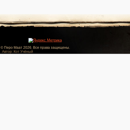
© Перо Маат 2026. Все права защищены.
Автор: Кот Учёный