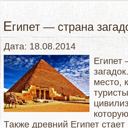
Е
гипет — страна загад
Дата: 18.08.2014
Египет 
загадок
место, 
туристы
цивилиз
которую
Также древний Египет стает 