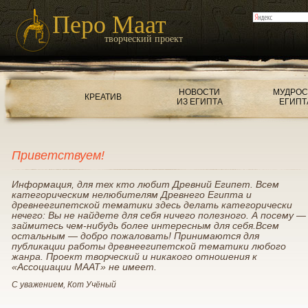
Перо Маат
творческий проект
НОВОСТИ
МУДРОС
КРЕАТИВ
ИЗ ЕГИПТА
ЕГИПТ
Приветствуем!
Информация, для тех кто любит Древний Египет. Всем
категорическим нелюбителям Древнего Египта и
древнеегипетской тематики здесь делать категорически
нечего: Вы не найдете для себя ничего полезного. А посему —
займитесь чем-нибудь более интересным для себя.Всем
остальным — добро пожаловать! Принимаются для
публикации работы древнеегипетской тематики любого
жанра. Проект творческий и никакого отношения к
«Ассоциации МААТ» не имеет.
С уважением, Кот Учёный