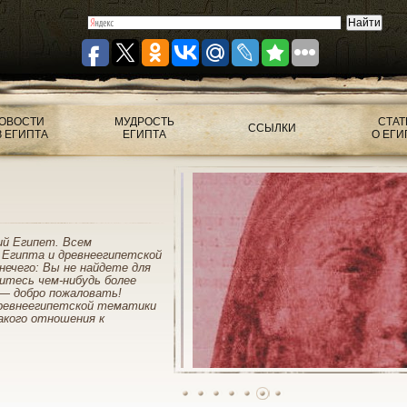
ОВОСТИ
МУДРОСТЬ
СТАТ
ССЫЛКИ
З ЕГИПТА
ЕГИПТА
О ЕГИ
ий Египет. Всем
 Египта и древнеегипетской
нечего: Вы не найдете для
митесь чем-нибудь более
— добро пожаловать!
ревнеегипетской тематики
акого отношения к
1
2
3
4
5
6
7