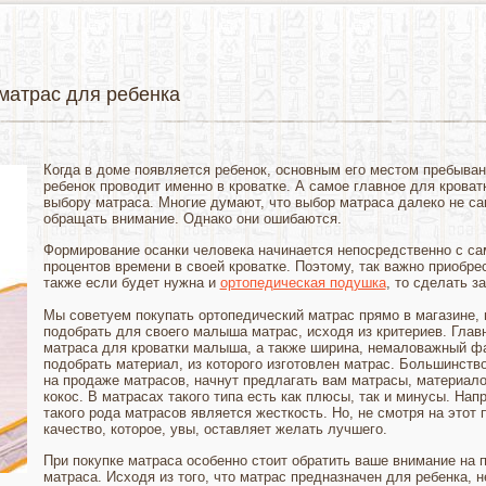
матрас для ребенка
Когда в доме появляется ребенок, основным его местом пребыван
ребенок проводит именно в кроватке. А самое главное для кроват
выбору матраса. Многие думают, что выбор матраса далеко не са
обращать внимание. Однако они ошибаются.
Формирование осанки человека начинается непосредственно с сам
процентов времени в своей кроватке. Поэтому, так важно приобре
также если будет нужна и
ортопедическая подушка
, то сделать з
Мы советуем покупать ортопедический матрас прямо в магазине, 
подобрать для своего малыша матрас, исходя из критериев. Гла
матраса для кроватки малыша, а также ширина, немаловажный фа
подобрать материал, из которого изготовлен матрас. Большинств
на продаже матрасов, начнут предлагать вам матрасы, материал
кокос. В матрасах такого типа есть как плюсы, так и минусы. На
такого рода матрасов является жесткость. Но, не смотря на этот 
качество, которое, увы, оставляет желать лучшего.
При покупке матраса особенно стоит обратить ваше внимание на 
матраса. Исходя из того, что матрас предназначен для ребенка, 