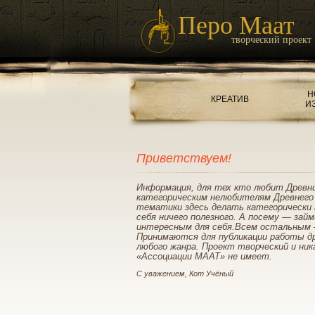
Перо Маат
творческий проект
Н
КРЕАТИВ
И
Приветствуем!
Информация, для тех кто любит Древн
категорическим нелюбителям Древнего
тематики здесь делать категорически 
себя ничего полезного. А посему — зай
интересным для себя.Всем остальным 
Принимаются для публикации работы д
любого жанра. Проект творческий и ник
«Ассоциации МААТ» не имеет.
С уважением, Кот Учёный