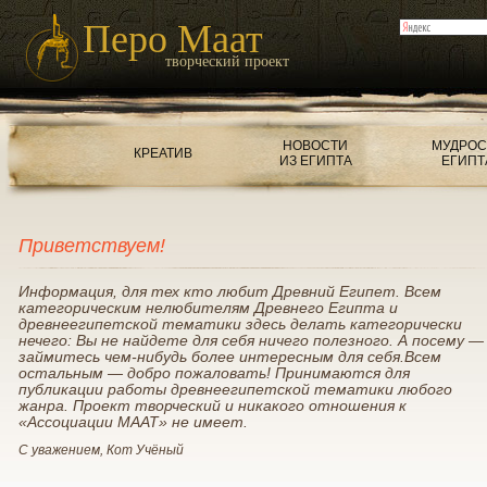
Перо Маат
творческий проект
НОВОСТИ
МУДРОС
КРЕАТИВ
ИЗ ЕГИПТА
ЕГИПТ
Приветствуем!
Информация, для тех кто любит Древний Египет. Всем
категорическим нелюбителям Древнего Египта и
древнеегипетской тематики здесь делать категорически
нечего: Вы не найдете для себя ничего полезного. А посему —
займитесь чем-нибудь более интересным для себя.Всем
остальным — добро пожаловать! Принимаются для
публикации работы древнеегипетской тематики любого
жанра. Проект творческий и никакого отношения к
«Ассоциации МААТ» не имеет.
С уважением, Кот Учёный