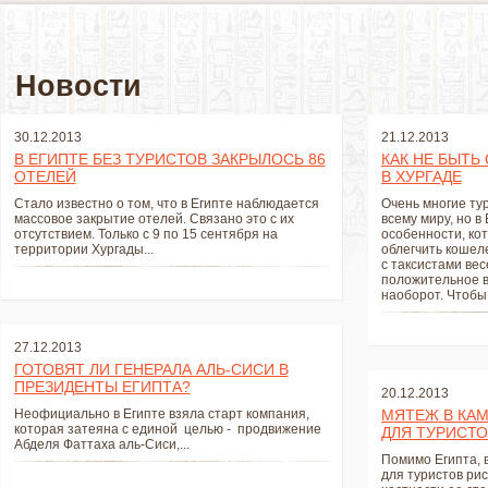
Новости
30.12.2013
21.12.2013
В ЕГИПТЕ БЕЗ ТУРИСТОВ ЗАКРЫЛОСЬ 86
КАК НЕ БЫТ
ОТЕЛЕЙ
В ХУРГАДЕ
Cтало известно о том, что в Египте наблюдается
Очень многие тур
массовое закрытие отелей. Связано это с их
всему миру, но в
отсутствием. Только с 9 по 15 сентября на
особенности, ко
территории Хургады...
облегчить кошеле
с таксистами вес
положительное вп
наоборот. Чтобы 
27.12.2013
ГОТОВЯТ ЛИ ГЕНЕРАЛА АЛЬ-СИСИ В
ПРЕЗИДЕНТЫ ЕГИПТА?
20.12.2013
Неофициально в Египте взяла старт компания,
МЯТЕЖ В КА
которая затеяна с единой целью - продвижение
ДЛЯ ТУРИСТО
Абделя Фаттаха аль-Сиси,...
Помимо Египта, 
для туристов рис