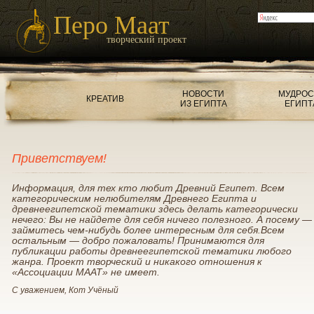
Перо Маат
творческий проект
НОВОСТИ
МУДРОС
КРЕАТИВ
ИЗ ЕГИПТА
ЕГИПТ
Приветствуем!
Информация, для тех кто любит Древний Египет. Всем
категорическим нелюбителям Древнего Египта и
древнеегипетской тематики здесь делать категорически
нечего: Вы не найдете для себя ничего полезного. А посему —
займитесь чем-нибудь более интересным для себя.Всем
остальным — добро пожаловать! Принимаются для
публикации работы древнеегипетской тематики любого
жанра. Проект творческий и никакого отношения к
«Ассоциации МААТ» не имеет.
С уважением, Кот Учёный