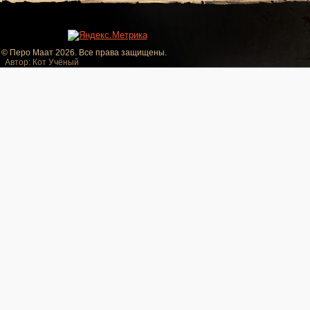
© Перо Маат 2026. Все права защищены.
Автор: Кот Учёный