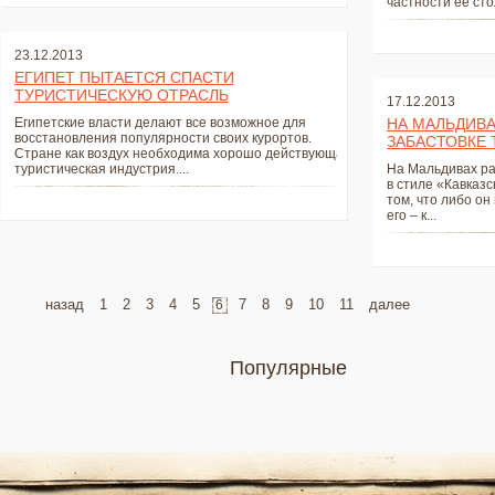
частности ее стол
23.12.2013
ЕГИПЕТ ПЫТАЕТСЯ СПАСТИ
ТУРИСТИЧЕСКУЮ ОТРАСЛЬ
17.12.2013
Египетские власти делают все возможное для
НА МАЛЬДИВА
восстановления популярности своих курортов.
ЗАБАСТОВКЕ 
Стране как воздух необходима хорошо действующая
туристическая индустрия....
На Мальдивах ра
в стиле «Кавказс
том, что либо он
его – к...
назад
1
2
3
4
5
7
8
9
10
11
далее
6
Популярные