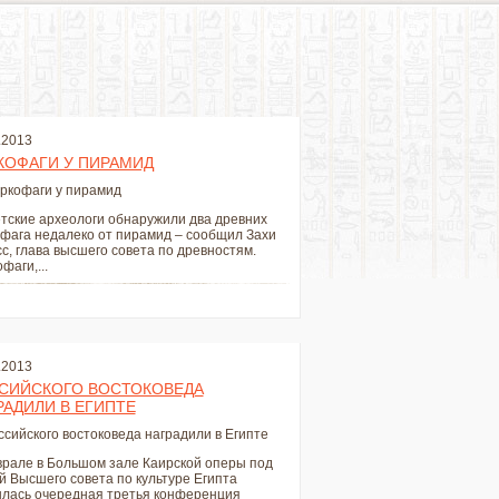
.2013
КОФАГИ У ПИРАМИД
тские археологи обнаружили два древних
фага недалеко от пирамид – сообщил Захи
с, глава высшего совета по древностям.
фаги,...
.2013
СИЙСКОГО ВОСТОКОВЕДА
РАДИЛИ В ЕГИПТЕ
рале в Большом зале Каирской оперы под
й Высшего совета по культуре Египта
ылась очередная третья конференция