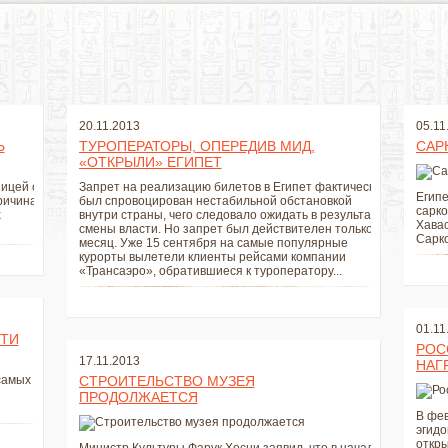
20.11.2013
05.11
Ь
ТУРОПЕРАТОРЫ, ОПЕРЕДИВ МИД,
САР
«ОТКРЫЛИ» ЕГИПЕТ
ицей с
Запрет на реализацию билетов в Египет фактически
Египе
ричина
был спровоцирован нестабильной обстановкой
сарко
х
внутри страны, чего следовало ожидать в результате
Хавас
смены власти. Но запрет был действителен только
Сарко
месяц. Уже 15 сентября на самые популярные
курорты вылетели клиенты рейсами компании
«Трансаэро», обратившиеся к туроператору...
01.11
СТИ
РОС
17.11.2013
НАГ
самых
СТРОИТЕЛЬСТВО МУЗЕЯ
ПРОДОЛЖАЕТСЯ
В фев
эгидо
откр