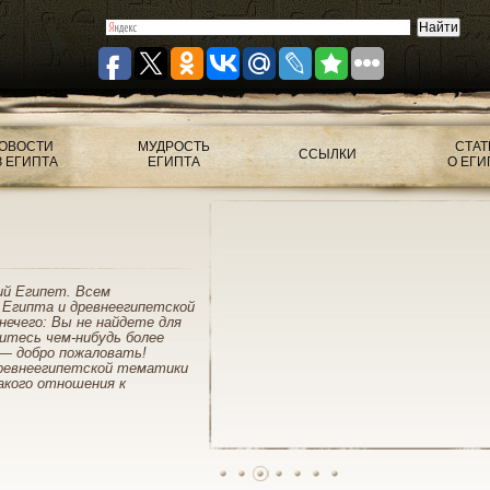
ОВОСТИ
МУДРОСТЬ
СТАТ
ССЫЛКИ
З ЕГИПТА
ЕГИПТА
О ЕГИ
ий Египет. Всем
 Египта и древнеегипетской
нечего: Вы не найдете для
митесь чем-нибудь более
— добро пожаловать!
ревнеегипетской тематики
акого отношения к
1
2
3
4
5
6
7