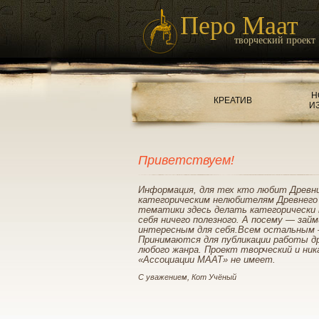
Перо Маат
творческий проект
Н
КРЕАТИВ
И
Приветствуем!
Информация, для тех кто любит Древн
категорическим нелюбителям Древнего
тематики здесь делать категорически 
себя ничего полезного. А посему — зай
интересным для себя.Всем остальным 
Принимаются для публикации работы д
любого жанра. Проект творческий и ник
«Ассоциации МААТ» не имеет.
С уважением, Кот Учёный