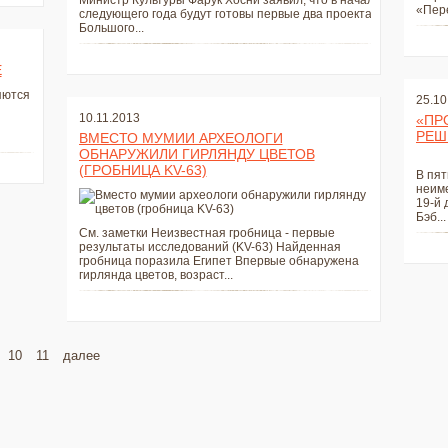
Министр Культуры Фарук Хосни заявил, что в начале
«Пере
следующего года будут готовы первые два проекта
Большого...
Е
яются
25.10
10.11.2013
«ПР
РЕШ
ВМЕСТО МУМИИ АРХЕОЛОГИ
ОБНАРУЖИЛИ ГИРЛЯНДУ ЦВЕТОВ
(ГРОБНИЦА KV-63)
В пят
неиме
19-й 
Бэб...
См. заметки Неизвестная гробница - первые
результаты исследований (KV-63) Найденная
гробница поразила Египет Впервые обнаружена
гирлянда цветов, возраст...
10
11
далее