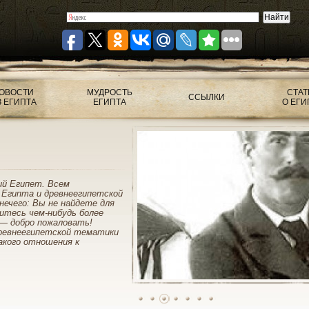
ОВОСТИ
МУДРОСТЬ
СТАТ
ССЫЛКИ
З ЕГИПТА
ЕГИПТА
О ЕГИ
ий Египет. Всем
 Египта и древнеегипетской
нечего: Вы не найдете для
митесь чем-нибудь более
— добро пожаловать!
ревнеегипетской тематики
акого отношения к
1
2
3
4
5
6
7