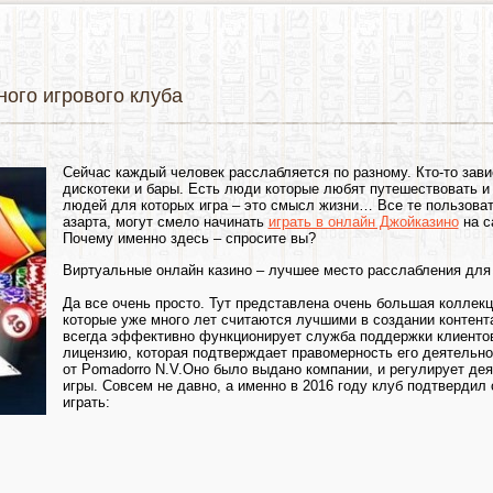
ого игрового клуба
Сейчас каждый человек расслабляется по разному. Кто-то зави
дискотеки и бары. Есть люди которые любят путешествовать и 
людей для которых игра – это смысл жизни… Все те пользовате
азарта, могут смело начинать
играть в онлайн Джойказино
на с
Почему именно здесь – спросите вы?
Виртуальные онлайн казино – лучшее место расслабления дл
Да все очень просто. Тут представлена очень большая коллекц
которые уже много лет считаются лучшими в создании контента
всегда эффективно функционирует служба поддержки клиентов
лицензию, которая подтверждает правомерность его деятельно
от Pomadorro N.V.Оно было выдано компании, и регулирует де
игры. Совсем не давно, а именно в 2016 году клуб подтвердил 
играть: