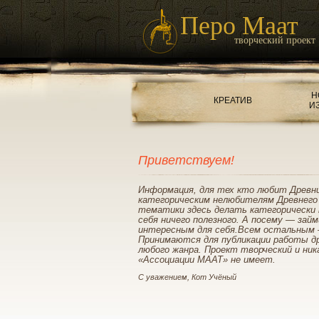
Перо Маат
творческий проект
Н
КРЕАТИВ
И
Приветствуем!
Информация, для тех кто любит Древн
категорическим нелюбителям Древнего
тематики здесь делать категорически 
себя ничего полезного. А посему — зай
интересным для себя.Всем остальным 
Принимаются для публикации работы д
любого жанра. Проект творческий и ник
«Ассоциации МААТ» не имеет.
С уважением, Кот Учёный