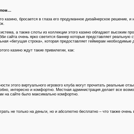
алом…
го казино, бросается в глаза его продуманное дизайнерское решение, и
ок.
истема, а также слоты из коллекции этого казино обладают высоким про
обби сайта очень ярко светится баннер которые представляет реальную
ьная «бегущая строка», которая предоставляет геймерам необходимые 
этого казино ждут такие привилегии, как:
ости этого виртуального игрового клуба могут прочитать реальные отзы
удобно, интересно и комфортно. Местная администрация делает все воз
рам на сайте было максимально комфортно.
грать не только на деньги, но и абсолютно бесплатно – что также очень