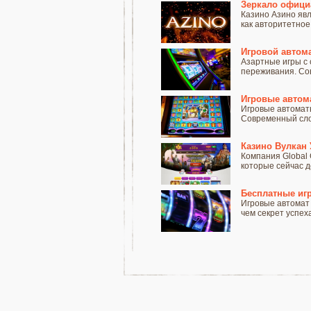
Зеркало официа
Казино Азино явл
как авторитетное.
Игровой автома
Азартные игры с
переживания. Сов
Игровые автома
Игровые автоматы
Современный слот 
Казино Вулкан 
Компания Global 
которые сейчас д
Бесплатные иг
Игровые автомат 
чем секрет успех