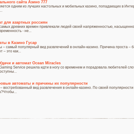
льного сайта Азино 777
яется одним из лучших настольных и мобильных казино, попадающих в Инте
..
т для азартных россиян
 самых древних времен привлекали людей своей напряженностью, насыщенно
ременность - не...
ты в Казино Гусар
 – самый популярный вид развлечений в онлайн-казино. Причина проста – б
– это как...
Удачи и автомат Ocean Miracles
Gaming Service решила идти в ногу со временем и порадовала любителей сло
оступны...
ровые автоматы и причины их популярности
– востребованный вид развлечения в онлайн-казино. По своей популярности 
а?Чтобы...