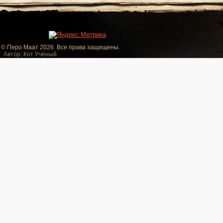
© Перо Маат 2026. Все права защищены.
Автор: Кот Учёный