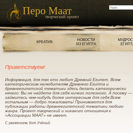
Перо Маат
творческий проект
НОВОСТИ
МУДРОС
КРЕАТИВ
ИЗ ЕГИПТА
ЕГИПТ
Приветствуем!
Информация, для тех кто любит Древний Египет. Всем
категорическим нелюбителям Древнего Египта и
древнеегипетской тематики здесь делать категорически
нечего: Вы не найдете для себя ничего полезного. А посему —
займитесь чем-нибудь более интересным для себя.Всем
остальным — добро пожаловать! Принимаются для
публикации работы древнеегипетской тематики любого
жанра. Проект творческий и никакого отношения к
«Ассоциации МААТ» не имеет.
С уважением, Кот Учёный