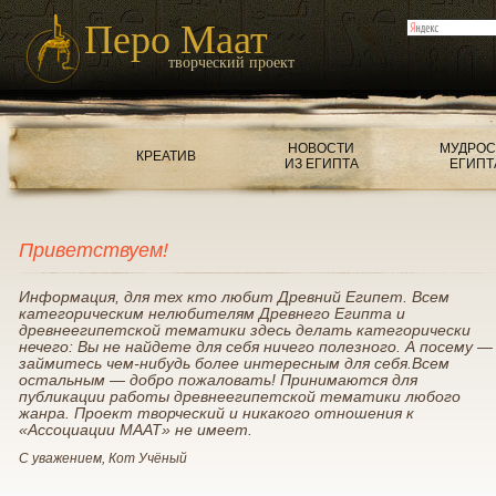
Перо Маат
творческий проект
НОВОСТИ
МУДРОС
КРЕАТИВ
ИЗ ЕГИПТА
ЕГИПТ
Приветствуем!
Информация, для тех кто любит Древний Египет. Всем
категорическим нелюбителям Древнего Египта и
древнеегипетской тематики здесь делать категорически
нечего: Вы не найдете для себя ничего полезного. А посему —
займитесь чем-нибудь более интересным для себя.Всем
остальным — добро пожаловать! Принимаются для
публикации работы древнеегипетской тематики любого
жанра. Проект творческий и никакого отношения к
«Ассоциации МААТ» не имеет.
С уважением, Кот Учёный