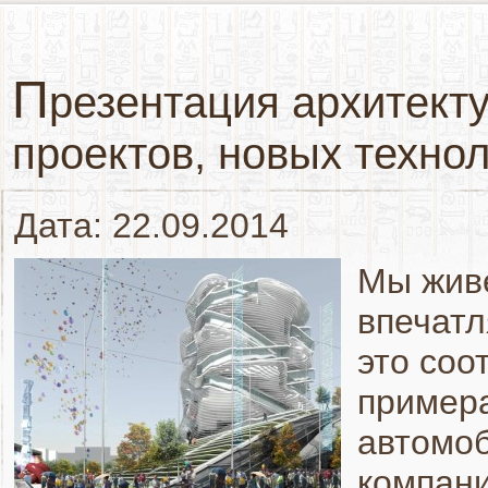
П
резентация архитект
проектов, новых техно
Дата: 22.09.2014
Мы живе
впечатл
это соо
примера
автомоб
компани