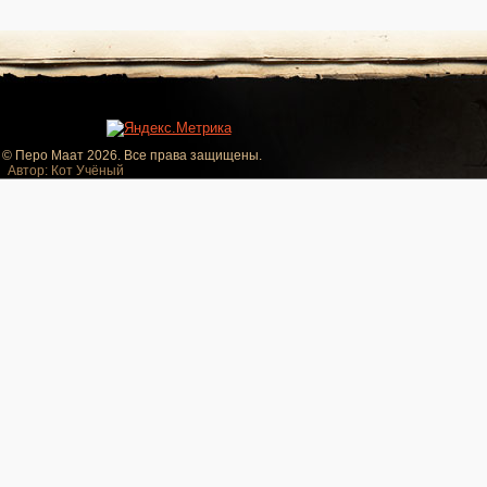
© Перо Маат 2026. Все права защищены.
Автор: Кот Учёный