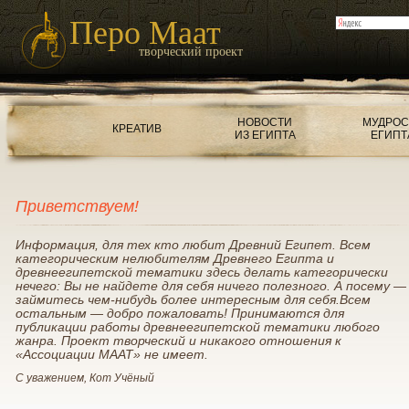
Перо Маат
творческий проект
НОВОСТИ
МУДРОС
КРЕАТИВ
ИЗ ЕГИПТА
ЕГИПТ
Приветствуем!
Информация, для тех кто любит Древний Египет. Всем
категорическим нелюбителям Древнего Египта и
древнеегипетской тематики здесь делать категорически
нечего: Вы не найдете для себя ничего полезного. А посему —
займитесь чем-нибудь более интересным для себя.Всем
остальным — добро пожаловать! Принимаются для
публикации работы древнеегипетской тематики любого
жанра. Проект творческий и никакого отношения к
«Ассоциации МААТ» не имеет.
С уважением, Кот Учёный