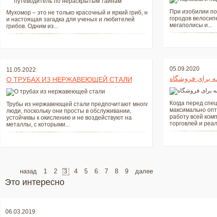
При изобилии по
Мухомор – это не только красочный и яркий гриб, но
городов велосип
и настоящая загадка для ученых и любителей
мегаполисы и...
грибов. Одним из...
05.09.2020
11.05.2022
مه برای فروشگاه
О ТРУБАХ ИЗ НЕРЖАВЕЮЩЕЙ СТАЛИ
Когда перед спе
Трубы из нержавеющей стали предпочитают многие
максимально опт
люди, поскольку они просты в обслуживании,
работу всей ком
устойчивы к окислению и не воздействуют на
торговлей и реал
металлы, с которыми...
назад
1
2
4
5
6
7
8
9
далее
3
Это интересно
06.03.2019