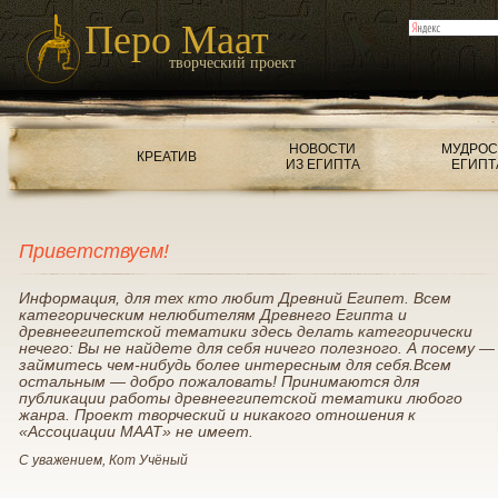
Перо Маат
творческий проект
НОВОСТИ
МУДРОС
КРЕАТИВ
ИЗ ЕГИПТА
ЕГИПТ
Приветствуем!
Информация, для тех кто любит Древний Египет. Всем
категорическим нелюбителям Древнего Египта и
древнеегипетской тематики здесь делать категорически
нечего: Вы не найдете для себя ничего полезного. А посему —
займитесь чем-нибудь более интересным для себя.Всем
остальным — добро пожаловать! Принимаются для
публикации работы древнеегипетской тематики любого
жанра. Проект творческий и никакого отношения к
«Ассоциации МААТ» не имеет.
С уважением, Кот Учёный