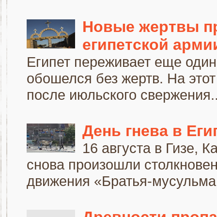
Новые жертвы п
египетской арми
Египет переживает еще один 
обошелся без жертв. На этот
после июльского свержения..
День гнева в Еги
16 августа в Гизе, К
снова произошли столкновен
движения «Братья-мусульман
Древности пропа