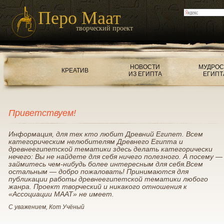
Перо Маат
творческий проект
НОВОСТИ
МУДРОС
КРЕАТИВ
ИЗ ЕГИПТА
ЕГИПТ
Приветствуем!
Информация, для тех кто любит Древний Египет. Всем
категорическим нелюбителям Древнего Египта и
древнеегипетской тематики здесь делать категорически
нечего: Вы не найдете для себя ничего полезного. А посему —
займитесь чем-нибудь более интересным для себя.Всем
остальным — добро пожаловать! Принимаются для
публикации работы древнеегипетской тематики любого
жанра. Проект творческий и никакого отношения к
«Ассоциации МААТ» не имеет.
С уважением, Кот Учёный