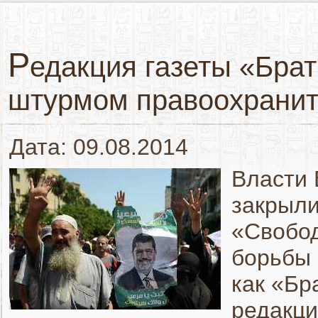
Р
едакция газеты «Бра
штурмом правоохрани
Дата: 09.08.2014
Власти 
закрыли
«Свобод
борьбы 
как «Бр
редакци