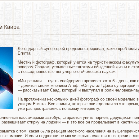
м Каира
Легендарный супергерой продемонстрировал, какие проблемы 
Египта.
Местный фотограф, который учится на туристическом факульт
поваром Саадом, утомленные тяготами обыденной жизни в стол
с повседневностью популярного «Человека-паука».
«Мы решили — пусть спайдермен проживет хотя бы день, как 
– делится своим мнением Атеф. «Он устал! Даже супергерой не
— рассказывает Саад, который и выступал в роли человека-па
На протяжении нескольких дней фотограф со своей моделью в 
улицам Египта. Все снимки, которые они сделали за это время
уже распространились по всему интернету.
лненный пассажирами автобус, старается унять парней, дерущихся пр
е, развешивает стирку на лоджии — и это все он проделывает в хаотичн
заметка о том, какая была реакция местного населения на вышеперечисл
ные эмоции. И если подростки не могли скрыть счастья от встречи с л