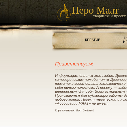
Перо Маат
творческий проект
Н
КРЕАТИВ
И
Приветствуем!
Информация, для тех кто любит Древн
категорическим нелюбителям Древнего
тематики здесь делать категорически 
себя ничего полезного. А посему — зай
интересным для себя.Всем остальным 
Принимаются для публикации работы д
любого жанра. Проект творческий и ник
«Ассоциации МААТ» не имеет.
С уважением, Кот Учёный