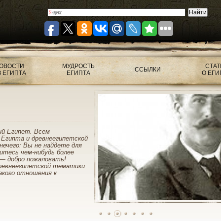
ОВОСТИ
МУДРОСТЬ
СТАТ
ССЫЛКИ
З ЕГИПТА
ЕГИПТА
О ЕГИ
ий Египет. Всем
 Египта и древнеегипетской
нечего: Вы не найдете для
митесь чем-нибудь более
— добро пожаловать!
ревнеегипетской тематики
акого отношения к
1
2
3
4
5
6
7