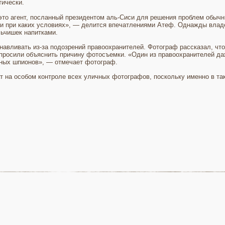
тически.
это агент, посланный президентом аль-Сиси для решения проблем обычны
 ни при каких условиях», — делится впечатлениями Атеф. Однажды влад
льчишек напитками.
авливать из-за подозрений правоохранителей. Фотограф рассказал, что
 просили объяснить причину фотосъемки. «Один из правоохранителей да
нных шпионов», — отмечает фотограф.
т на особом контроле всех уличных фотографов, поскольку именно в та