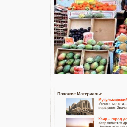
Похожие Материалы:
Мусульманский
Мечети, мечети…и
церквушек. Значит,
Каир – город 
Каир является др