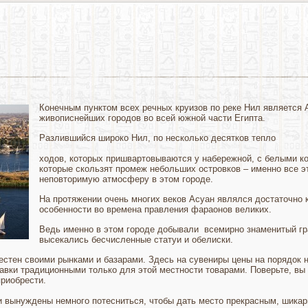
Конечным пунктом всех речных круизов по реке Нил является А
живописнейших городов во всей южной части Египта.
Разлившийся широко Нил, по несколько десятков тепло
ходов, которых пришвартовываются у набережной, с белыми к
которые скользят промеж небольших островков – именно все 
неповторимую атмосферу в этом городе.
На протяжении очень многих веков Асуан являлся достаточно 
особенности во времена правления фараонов великих.
Ведь именно в этом городе добывали всемирно знаменитый гран
высекались бесчисленные статуи и обелиски.
стен своими рынками и базарами. Здесь на сувениры цены на порядок н
вки традиционными только для этой местности товарами. Поверьте, вы
приобрести.
и вынуждены немного потесниться, чтобы дать место прекрасным, шика