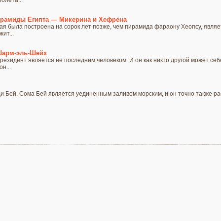
олета...
ирамиды Египта — Микерина и Хефрена
ая была построена на сорок лет позже, чем пирамида фараону Хеопсу, явля
ит...
Шарм-эль-Шейх
резидент является не последним человеком. И он как никто другой может себ
н...
ди Бей, Сома Бей является уединенным заливом морским, и он точно также р