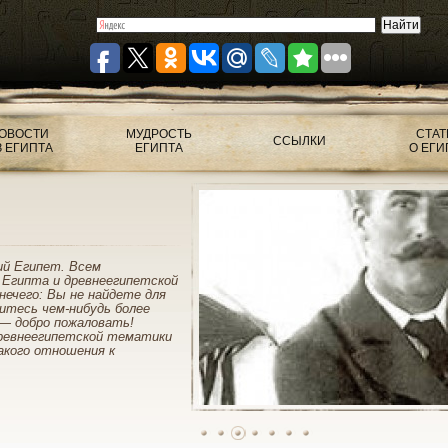
ОВОСТИ
МУДРОСТЬ
СТАТ
ССЫЛКИ
З ЕГИПТА
ЕГИПТА
О ЕГИ
ий Египет. Всем
 Египта и древнеегипетской
нечего: Вы не найдете для
митесь чем-нибудь более
— добро пожаловать!
ревнеегипетской тематики
акого отношения к
1
2
3
4
5
6
7