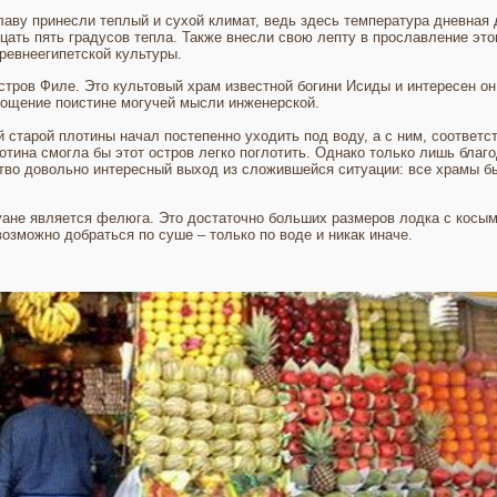
лаву принесли теплый и сухой климат, ведь здесь температура дневная
цать пять градусов тепла. Также внесли свою лепту в прославление эт
ревнеегипетской культуры.
тров Филе. Это культовый храм известной богини Исиды и интересен он
лощение поистине могучей мысли инженерской.
старой плотины начал постепенно уходить под воду, а с ним, соответст
отина смогла бы этот остров легко поглотить. Однако только лишь благ
тво довольно интересный выход из сложившейся ситуации: все храмы б
ане является фелюга. Это достаточно больших размеров лодка с косым
озможно добраться по суше – только по воде и никак иначе.