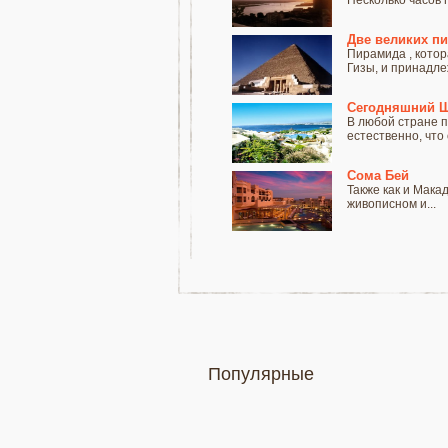
Несколько часов п
Две великих п
Пирамида , котор
Гизы, и принадлеж
Сегодняшний 
В любой стране п
естественно, что о
Сома Бей
Также как и Мака
живописном и...
Популярные