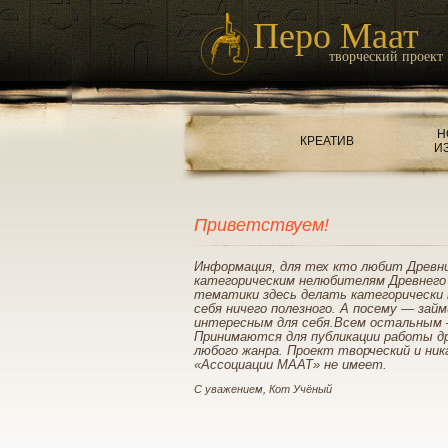
Перо Маат
творческий проект
Н
КРЕАТИВ
И
Приветствуем!
Информация, для тех кто любит Древн
категорическим нелюбителям Древнего
тематики здесь делать категорически 
себя ничего полезного. А посему — зай
интересным для себя.Всем остальным 
Принимаются для публикации работы д
любого жанра. Проект творческий и ник
«Ассоциации МААТ» не имеет.
С уважением, Кот Учёный