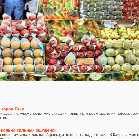
 город Каир
 вдруг, по курсу справа, уже ставший привычным мусульманский пейзаж резк
 вы...
довольно сильных ощущений
евнейшим мегаполисом в Африке, и он полон загадок и тайн. В Каире самый н