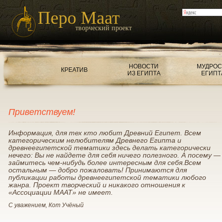
Перо Маат
творческий проект
НОВОСТИ
МУДРОС
КРЕАТИВ
ИЗ ЕГИПТА
ЕГИПТ
Приветствуем!
Информация, для тех кто любит Древний Египет. Всем
категорическим нелюбителям Древнего Египта и
древнеегипетской тематики здесь делать категорически
нечего: Вы не найдете для себя ничего полезного. А посему —
займитесь чем-нибудь более интересным для себя.Всем
остальным — добро пожаловать! Принимаются для
публикации работы древнеегипетской тематики любого
жанра. Проект творческий и никакого отношения к
«Ассоциации МААТ» не имеет.
С уважением, Кот Учёный