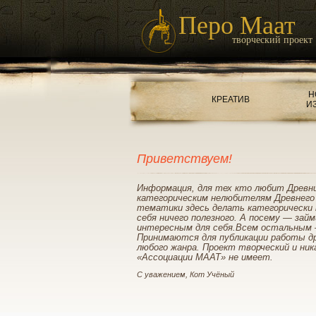
Перо Маат
творческий проект
Н
КРЕАТИВ
И
Приветствуем!
Информация, для тех кто любит Древн
категорическим нелюбителям Древнего
тематики здесь делать категорически 
себя ничего полезного. А посему — зай
интересным для себя.Всем остальным 
Принимаются для публикации работы д
любого жанра. Проект творческий и ник
«Ассоциации МААТ» не имеет.
С уважением, Кот Учёный