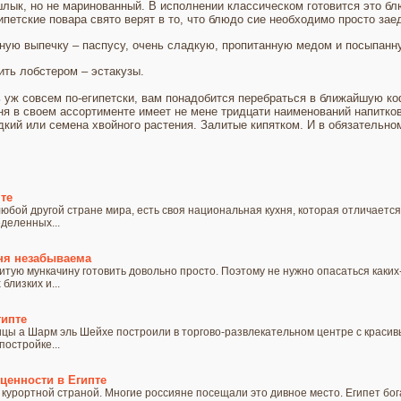
шлык, но не маринованный. В исполнении классическом готовится это бл
ипетские повара свято верят в то, что блюдо сие необходимо просто зае
зную выпечку – паспусу, очень сладкую, пропитанную медом и посыпанн
ить лобстером – эстакузы.
ь уж совсем по-египетски, вам понадобится перебраться в ближайшую ко
ня в своем ассортименте имеет не мене тридцати наименований напитков
дкий или семена хвойного растения. Залитые кипятком. И в обязательн
те
в любой другой стране мира, есть своя национальная кухня, которая отличае
деленных...
ня незабываема
тую мункачину готовить довольно просто. Поэтому не нужно опасаться каких-
близких и...
гипте
цы а Шарм эль Шейхе построили в торгово-развлекательном центре с красив
постройке...
ценности в Египте
 курортной страной. Многие россияне посещали это дивное место. Египет бо