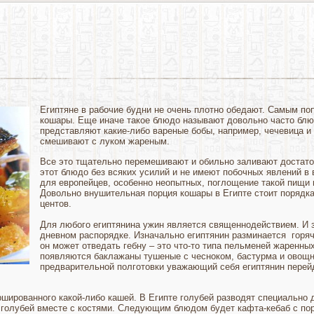
Египтяне в рабочие будни не очень плотно обедают. Самым по
кошары. Еще иначе такое блюдо называют довольно часто бл
представляют какие-либо вареные бобы, например, чечевица и 
смешивают с луком жареным.
Все это тщательно перемешивают и обильно заливают достато
этот блюдо без всяких усилий и не имеют побочных явлений в в
для европейцев, особенно неопытных, поглощение такой пищи 
Довольно внушительная порция кошары в Египте стоит порядка
центов.
Для любого египтянина ужин является священнодействием. И 
дневном распорядке. Изначально египтянин разминается горя
он может отведать гебну – это что-то типа пельменей жаренных
появляются баклажаны тушеные с чесноком, бастурма и овощн
предварительной полготовки уважающий себя египтянин перей
шированного какой-либо кашей. В Египте голубей разводят специально д
т голубей вместе с костями. Следующим блюдом будет кафта-кебаб с пор