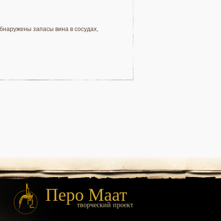
бнаружены запасы вина в сосудах,
Перо Маат
творческий проект