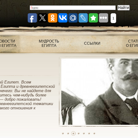
1
ОВОСТИ
МУДРОСТЬ
СТАТ
ССЫЛКИ
З ЕГИПТА
ЕГИПТА
О ЕГИ
ий Египет. Всем
 Египта и древнеегипетской
нечего: Вы не найдете для
митесь чем-нибудь более
— добро пожаловать!
ревнеегипетской тематики
акого отношения к
1
2
3
4
5
6
7