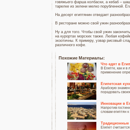
говяжьего фарша колбаски, а кебаб – ша
тарелке из зелени мелко порубленной. Ег
На десерт египтянин отведает разнообра
В ресторане можно свой ужин разнообраз
Ну а для того. Чтобы свой ужин закончит
на курортах морских также. Любая кофей
экзотичны. К примеру, узвар рисовый сла
различного кофе.
Похожие Материалы:
Что едят в Егип
В Египте, как и 
применение опре
Египетская кух
Арабскую знамени
порадовать своих 
Инновации в Е
Напротив гостини
словам египтян к 
Традиционные 
Египет считается