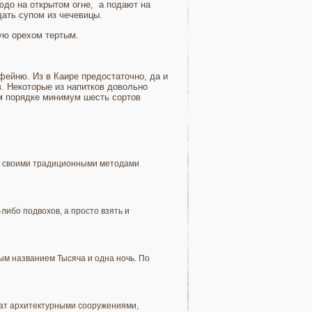
юдо на открытом огне, а подают на
дать супом из чечевицы.
ую орехом тертым.
фейню. Из в Каире предостаточно, да и
. Некоторые из напитков довольно
ом порядке минимум шесть сортов
тся своими традиционными методами
либо подвохов, а просто взять и
ым названием Тысяча и одна ночь. По
гат архитектурными сооружениями,