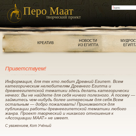
Перо Маат
творческий проект
НОВОСТИ
МУДРОС
КРЕАТИВ
ИЗ ЕГИПТА
ЕГИПТ
Приветствуем!
Информация, для тех кто любит Древний Египет. Всем
категорическим нелюбителям Древнего Египта и
древнеегипетской тематики здесь делать категорически
нечего: Вы не найдете для себя ничего полезного. А посему —
займитесь чем-нибудь более интересным для себя.Всем
остальным — добро пожаловать! Принимаются для
публикации работы древнеегипетской тематики любого
жанра. Проект творческий и никакого отношения к
«Ассоциации МААТ» не имеет.
С уважением, Кот Учёный