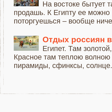
На востоке бытует т
продашь. К Египту ее можно
поторгуешься – вообще ничег
Отдых россиян в
Египет. Там золотой
Красное там теплою волною и
пирамиды, сфинксы, солнце. 