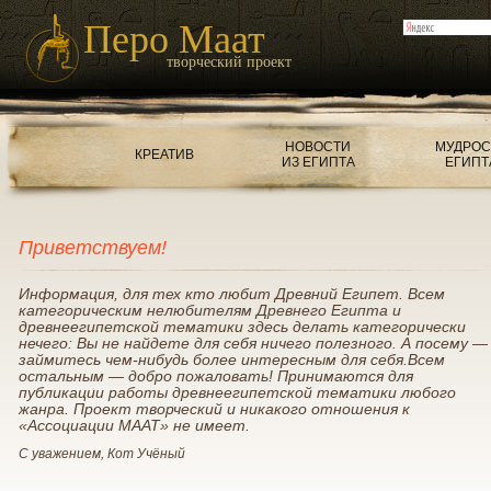
Перо Маат
творческий проект
НОВОСТИ
МУДРОС
КРЕАТИВ
ИЗ ЕГИПТА
ЕГИПТ
Приветствуем!
Информация, для тех кто любит Древний Египет. Всем
категорическим нелюбителям Древнего Египта и
древнеегипетской тематики здесь делать категорически
нечего: Вы не найдете для себя ничего полезного. А посему —
займитесь чем-нибудь более интересным для себя.Всем
остальным — добро пожаловать! Принимаются для
публикации работы древнеегипетской тематики любого
жанра. Проект творческий и никакого отношения к
«Ассоциации МААТ» не имеет.
С уважением, Кот Учёный