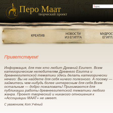
Перо Маат
творческий проект
НОВОСТИ
МУДРОС
КРЕАТИВ
ИЗ ЕГИПТА
ЕГИПТ
Приветствуем!
Информация, для тех кто любит Древний Египет. Всем
категорическим нелюбителям Древнего Египта и
древнеегипетской тематики здесь делать категорически
нечего: Вы не найдете для себя ничего полезного. А посему —
займитесь чем-нибудь более интересным для себя.Всем
остальным — добро пожаловать! Принимаются для
публикации работы древнеегипетской тематики любого
жанра. Проект творческий и никакого отношения к
«Ассоциации МААТ» не имеет.
С уважением, Кот Учёный