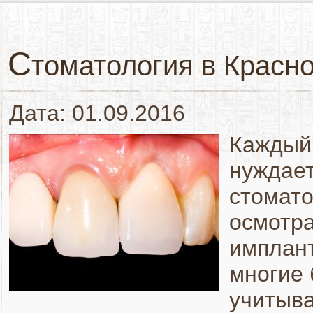
С
томатология в Красно
Дата: 01.09.2016
Каждый 
нуждает
стомато
осмотра
имплант
многие 
учитыв