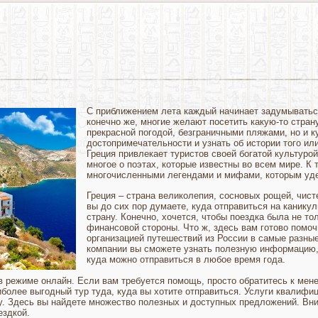
С приближением лета каждый начинает задумываться 
конечно же, многие желают посетить какую-то стран
прекрасной погодой, безграничными пляжами, но и к
достопримечательности и узнать об истории того ил
Греция привлекает туристов своей богатой культуро
многое о поэтах, которые известны во всем мире. К 
многочисленными легендами и мифами, которым уде
Греция – страна великолепия, сосновых рощей, чисте
вы до сих пор думаете, куда отправиться на каникул
страну. Конечно, хочется, чтобы поездка была не то
финансовой стороны. Что ж, здесь вам готово помоч
организацией путешествий из России в самые разны
компании вы сможете узнать полезную информацию, 
куда можно отправиться в любое время года.
 режиме онлайн. Если вам требуется помощь, просто обратитесь к мене
иболее выгодный тур туда, куда вы хотите отправиться. Услуги квалиф
цу. Здесь вы найдете множество полезных и доступных предложений. Вни
ездкой.