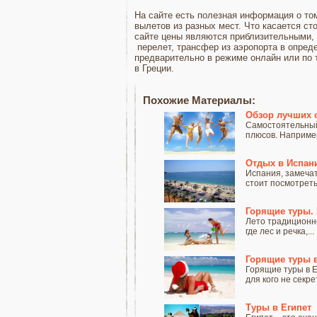
На сайте есть полезная информация о то
вылетов из разных мест. Что касается сто
сайте цены являются приблизительными,
перелет, трансфер из аэропорта в опред
предварительно в режиме онлайн или по 
в Греции.
Похожие Материалы:
Обзор лучших 
Самостоятельный 
плюсов. Например,
Отдых в Испан
Испания, замечат
стоит посмотреть.
Горящие туры. 
Лето традиционно
где лес и речка,...
Горящие туры в
Горящие туры в Е
для кого не секрет,
Туры в Египет