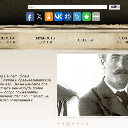
ОВОСТИ
МУДРОСТЬ
СТАТ
ССЫЛКИ
З ЕГИПТА
ЕГИПТА
О ЕГИ
ий Египет. Всем
 Египта и древнеегипетской
нечего: Вы не найдете для
митесь чем-нибудь более
— добро пожаловать!
ревнеегипетской тематики
акого отношения к
1
2
3
4
5
6
7