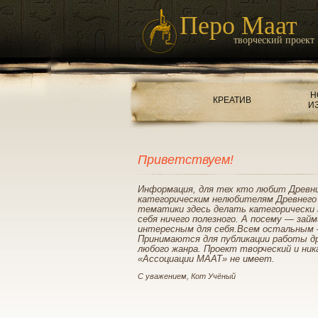
Перо Маат
творческий проект
Н
КРЕАТИВ
И
Приветствуем!
Информация, для тех кто любит Древн
категорическим нелюбителям Древнего
тематики здесь делать категорически 
себя ничего полезного. А посему — зай
интересным для себя.Всем остальным 
Принимаются для публикации работы д
любого жанра. Проект творческий и ник
«Ассоциации МААТ» не имеет.
С уважением, Кот Учёный