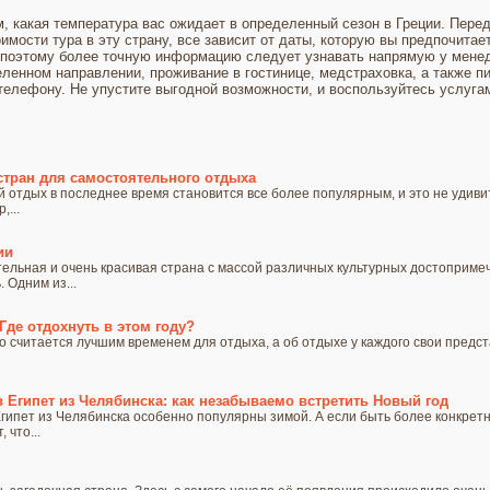
м, какая температура вас ожидает в определенный сезон в Греции. Пере
имости тура в эту страну, все зависит от даты, которую вы предпочитае
 поэтому более точную информацию следует узнавать напрямую у менед
еленном направлении, проживание в гостинице, медстраховка, а также п
телефону. Не упустите выгодной возможности, и воспользуйтесь услуга
стран для самостоятельного отдыха
отдых в последнее время становится все более популярным, и это не удиви
...
ии
ельная и очень красивая страна с массой различных культурных достоприме
 Одним из...
Где отдохнуть в этом году?
 считается лучшим временем для отдыха, а об отдыхе у каждого свои предста
 Египет из Челябинска: как незабываемо встретить Новый год
гипет из Челябинска особенно популярны зимой. А если быть более конкретн
 что...