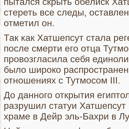
пытался скрыть обелиск Хат
стереть все следы, оставле
отметил он.
Так как Хатшепсут стала ре
после смерти его отца Тутмос
провозгласила себя единоли
было широко распространен
отношениях с Тутмосом
III
.
До данного открытия египтоло
разрушил статуи Хатшепсут п
храме в Дейр эль-Бахри в Лу