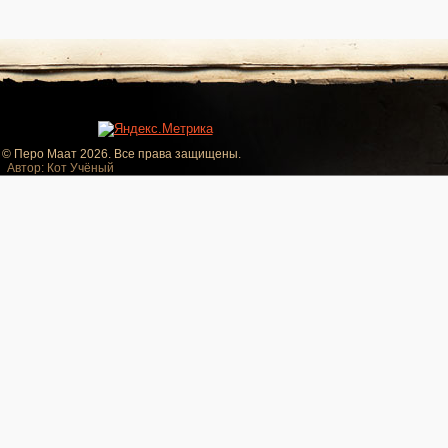
© Перо Маат 2026. Все права защищены.
Автор: Кот Учёный