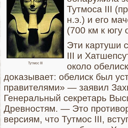
Тутмоса III (
н.э.) и его м
(700 км к югу 
Эти картуши 
III и Хатшепс
около обелис
Тутмос III
доказывает: обелиск был ус
правителями» — заявил Зах
Генеральный секретарь Выс
Древностям. — Это противо
версиям, что Тутмос III, вст