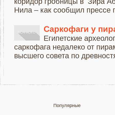
коридор гробницы в Зира Аб
Нила – как сообщил прессе г
Саркофаги у пи
Египетские археоло
саркофага недалеко от пира
высшего совета по древностя
Популярные