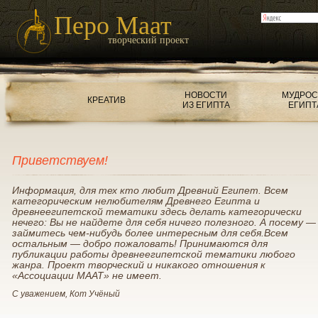
Перо Маат
творческий проект
НОВОСТИ
МУДРОС
КРЕАТИВ
ИЗ ЕГИПТА
ЕГИПТ
Приветствуем!
Информация, для тех кто любит Древний Египет. Всем
категорическим нелюбителям Древнего Египта и
древнеегипетской тематики здесь делать категорически
нечего: Вы не найдете для себя ничего полезного. А посему —
займитесь чем-нибудь более интересным для себя.Всем
остальным — добро пожаловать! Принимаются для
публикации работы древнеегипетской тематики любого
жанра. Проект творческий и никакого отношения к
«Ассоциации МААТ» не имеет.
С уважением, Кот Учёный