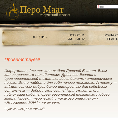
Перо Маат
творческий проект
НОВОСТИ
МУДРОС
КРЕАТИВ
ИЗ ЕГИПТА
ЕГИПТ
Приветствуем!
Информация, для тех кто любит Древний Египет. Всем
категорическим нелюбителям Древнего Египта и
древнеегипетской тематики здесь делать категорически
нечего: Вы не найдете для себя ничего полезного. А посему —
займитесь чем-нибудь более интересным для себя.Всем
остальным — добро пожаловать! Принимаются для
публикации работы древнеегипетской тематики любого
жанра. Проект творческий и никакого отношения к
«Ассоциации МААТ» не имеет.
С уважением, Кот Учёный