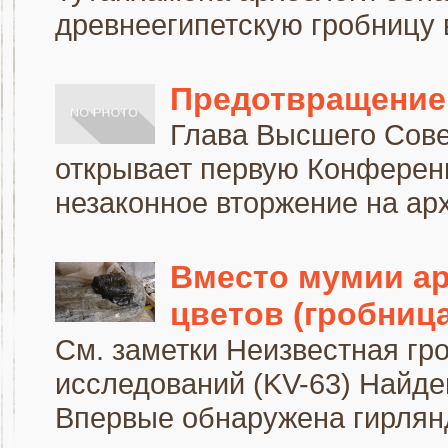
древнеегипетскую гробницу 
Предотвращение 
Глава Высшего Сове
открывает первую Конференц
незаконное вторжение на арх
Вместо мумии ар
цветов (гробница
См. заметки Неизвестная гр
исследований (KV-63) Найде
Впервые обнаружена гирлянда