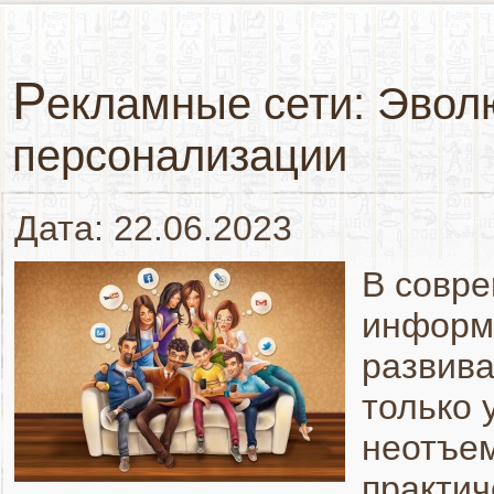
Р
екламные сети: Эвол
персонализации
Дата: 22.06.2023
В совре
информ
развива
только 
неотъем
практич