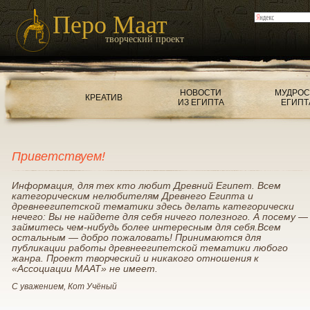
Перо Маат
творческий проект
НОВОСТИ
МУДРОС
КРЕАТИВ
ИЗ ЕГИПТА
ЕГИПТ
Приветствуем!
Информация, для тех кто любит Древний Египет. Всем
категорическим нелюбителям Древнего Египта и
древнеегипетской тематики здесь делать категорически
нечего: Вы не найдете для себя ничего полезного. А посему —
займитесь чем-нибудь более интересным для себя.Всем
остальным — добро пожаловать! Принимаются для
публикации работы древнеегипетской тематики любого
жанра. Проект творческий и никакого отношения к
«Ассоциации МААТ» не имеет.
С уважением, Кот Учёный