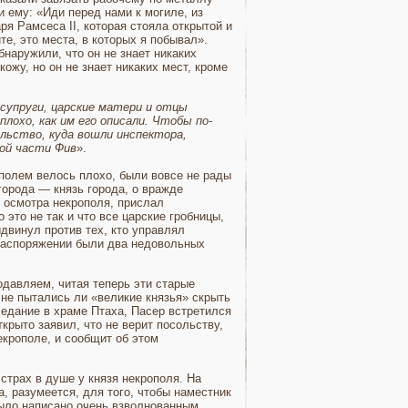
и ему: «Иди перед нами к могиле, из
ря Рамсеса II, которая стояла открытой и
е, это места, в кото­рых я побывал».
бнаружили, что он не знает никаких
кожу, но он не знает никаких мест, кроме
су­пруги, царские матери и отцы
лохо, как им его описали. Чтобы по­
ольство, куда вошли инспектора,
ной части Фив
».
­полем велось плохо, были вовсе не рады
города — князь города, о вражде
я осмотра некрополя, прислал
 это не так и что все царские гробницы,
двинул против тех, кто управлял
 распоряжении были два недовольных
одавляем, читая теперь эти старые
 не пытались ли «великие князья» скрыть
седание в храме Птаха, Пасер встретился
рыто заявил, что не верит посоль­ству,
­крополе, и сообщит об этом
страх в душе у князя некрополя. На
 разумеется, для того, чтобы на­местник
было написано очень взволнованным