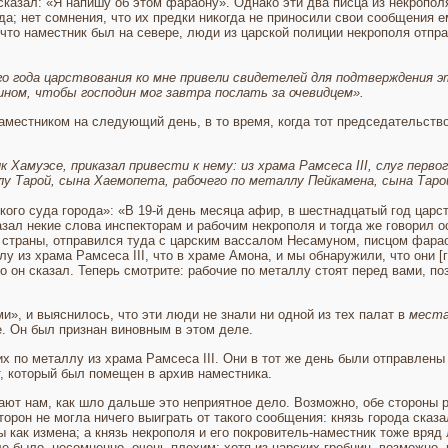
сказал: «Я напишу об этом фараону». Однако эти два писца из некропол
а; нет сомне­ния, что их предки никогда не приносили свои сообщения е
что наместник был на севере, люди из царской полиции некрополя отпра
 года царствова­ния ко мне привели свидетелей для подтверждения эти
ином, чтобы господин мог завтра послать за очевидцем».
аместником на следующий день, в то время, когда тот председательств
Хамуэсе, при­казал привести к нему: из храма Рамсеса III, слуг перво
лу Тарой, сына Хаемопета, рабочего по металлу Пейкамена, сына Таро
ого суда горо­да»: «В 19-й день месяца афир, в шестнадцатый год царств
азал некие слова инспекторам и рабочим некрополя и тогда же говорил о
 страны, отпра­вился туда с царским вассалом Несамуном, писцом фарао
лу из храма Рамсеса III, что в храме Амона, и мы обнаружили, что они 
 он сказал. Теперь смотрите: рабочие по металлу стоят перед вами, по­
», и выясни­лось, что эти люди не знали ни одной из тех палат в
места
е. Он был признан виновным в этом деле.
 по металлу из храма Рамсеса III. Они в тот же день были отправлены 
 который был помещен в архив на­местника.
ают нам, как шло дальше это неприятное дело. Возможно, обе стороны р
орон не могла ничего выиграть от такого сообщения: князь города сказа
 как измена; а князь некрополя и его покровитель-наместник тоже вряд 
 было, несомненно, очень пло­хим: хотя из царских гробниц, возможно, 