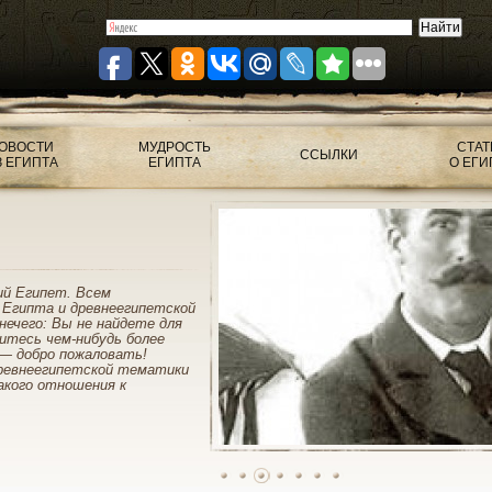
ОВОСТИ
МУДРОСТЬ
СТАТ
ССЫЛКИ
З ЕГИПТА
ЕГИПТА
О ЕГИ
ий Египет. Всем
 Египта и древнеегипетской
нечего: Вы не найдете для
митесь чем-нибудь более
— добро пожаловать!
ревнеегипетской тематики
акого отношения к
1
2
3
4
5
6
7