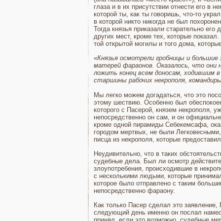
глаза и в их присутствии отнести его в н
которой ты, как ты говоришь, что-то укра
в которой никто никогда не был похоронен
Тогда князья приказали старательно его д
других мест, кроме тех, которые показал.
той открытой могилы и того дома, которые
«
Князья осмотрели гробницы и большие з
матерей фараонов. Оказалось, что они н
ложить конец всем доносам, ходившим в 
старшины рабочих некрополя, ко­мандиры
Мы легко можем догадаться, что это посо
этому шествию. Осо­бенно был обеспокоен
которого с Пасерой, князем некрополя, у
непосредственно он сам, и он официально 
кроме одной пирамиды Себекемсафа, оказа
городом мертвых, не были Легковесными,
писца из некрополя, которые предостави
Неудивительно, что в таких обстоятельст
судебные дела. Был ли осмотр действител
злоупотребения, происходившие в некропо
с несколькими людьми, кото­рые принимал
которое было отправлено с таким большим
непосредственно фараону.
Как только Пасер сделал это заявление, 
следующий день именно он послал наместн
принял, если это возможно, судебные ме