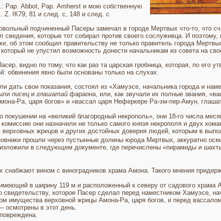
.: Pap. Abbot, Pap. Amherst и мою собственную
Z. IК79, 81 и след. с, 148 и след. с
оволь­ный подчиненный Пасеры замечал в городе Мертвых что-то, что сч
л сведения, которые тот собирал против своего сослуживца. И поэтому, 
и, об этом сообщил правительству не только правитель го­рода Мертвых
 который не упустил воз­можность донести начальникам из совета на сво
сер, видно по тому, что как раз та царская гробница, которая, по его у
ой: обвинения явно были основаны только на слухах.
и дать свои по­казания, состоял из «Хамуэсе, начальника города и нам
были
писец
и
глашатай
фараона, или, как звучали их полные звания, «в
она-Ра, царя богов» и «вассал царя Неферкере Ра-эм-пер-Амун, гла­ша
 о покушении на «великий благородный некрополь», они 18-го числа мес
 комиссию они назначили не только самого князя некрополя и двух кома
х верховных жрецов и других достойных доверия людей, которым в вы­по
овники прошли через пустынные доли­ны юрода Мертвых, аккуратно осм
 изло­жили в следующем документе, где перечислены «пирамиды и шахт
 их снабжают вином с виноградников храма Амона. Такого мнения придер
 имеющий в ширину 119 м и расположенный к северу от садового храма А
о свидетельству, которое Пасер сделал перед намест­ником Хамуэсе, на
ом имущества верховной жрицы Амона-Ра, царя богов, и перед вассало
 осмотрены в этот день.
 повреждена.