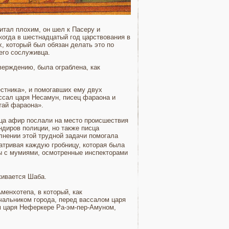
итал плохим, он шел к Пасеру и
когда в шестнадцатый год царствования в
, который был обязан делать это по
его сослу­живца.
тверждению, была ограблена, как
естника», и помогавших ему двух
ассал царя Несамун, писец фараона и
тай фараона».
яца афир послали на место происшествия
ндиров полиции, но также писца
лнении этой трудной задачи помогала
атривая каждую гробницу, которая была
ы с мумиями, осмотренные инспекторами
живается Шаба.
менхотепа, в который, как
чальником города, перед вассалом царя
м царя Неферкере Ра-эм-пер-Амуном,