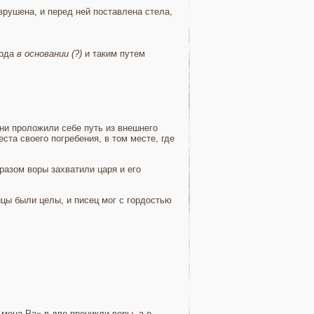
ру­шена, и перед ней поставлена стела,
рда
в основании (?)
и таким путем
ни проложили себе путь из внешнего
ста своего погребения, в том месте, где
разом воры захватили царя и его
цы были целы, и писец мог с гордостью
мона-Ра» в две проникли воры, а о