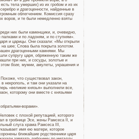
есть тела умерших) из их гробом и из их
 серебро и драгоценности, найденные в
огромным облегчением. Ко­миссия сразу
х воров, и те были немедленно взяты
е­ди них были каменщики, и, очевидно,
палками и по ладоням, и по ступням».
царя и царицы. Они сказали: «Мы открыли
 на шее; Слова была покрыта золотом.
украшен драгоценными камнями. Мы
ашли супругу царя, обряженную таким же
ашли при них, и сосуды, золотые и
а этом
боге,
мумии, амулеты, украшения и
 Похоже, что существовал закон,
в некрополь, и там они указали на
перь «великие князья» выполнили все,
аон, которому они вместе с князьями
собратьями-ворами».
е­ловек с плохой репутацией, которого
ал в гробнице Эсе, жены Рамсеса II, и
льный слуга храма Рамсеса III,
казывает имя ею матери, которое
похоронены ближайшие родственники царя
иказали завязать рабочему по металлу