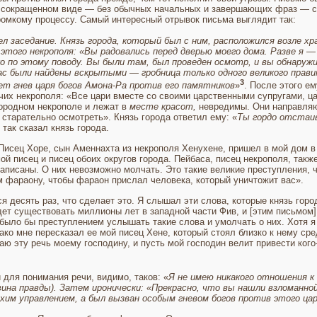
го сокращенном виде — без обычных на­чальных и завершающих фраз — 
ромкому про­цессу. Самый интересный отрывок письма выглядит так:
л заседание. Князь города, который был с ним, расположился возле хр
з этого некрополя: «Вы радовались перед две­рью моего дома. Разве я 
 по этому поводу. Вы были там, был проведен осмотр, и вы обнаружил
хас были найдены вскрытыми — гробница только одного великого прави
3
ет гнев царя богов Амона-Ра против его памятников
»
. После этого е
их некрополя: «Все цари вместе со своими царствен­ными супругами, 
городном некрополе и лежат в
месте красот,
невредимы. Они направляю
 старательно осмотреть». Князь города от­ветил ему: «
Ты гордо отстаив
 так сказал князь города.
«Писец Хоре, сын Аменнахта из некрополя Хенухене, пришел в мой дом в
й писец и писец обоих округов города. Пейбаса, писец некрополя, также
за­писаны. О них невозможно молчать. Это такие великие преступления, 
ом фараону, чтобы фараон прислал человека, который уничтожит вас».
ся десять раз, что сделает это. Я слышал эти слова, которые князь гор
дет существовать миллионы лет в западной части Фив, и [этим письмом]
было бы преступлением услышать такие слова и умолчать о них. Хотя я
нако мне пересказал ее мой писец Хене, который стоял близко к нему сре
ю эту речь моему господину, и пусть мой господин велит при­вести кого
для понимания речи, ви­димо, таков: «
Я не имею никакого отношения к 
ина правды). Затем иронически: «Прекрасно, что вы нашли взломанной 
хим управлением, а был вызван особым гневом богов против этого ца