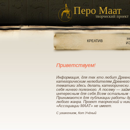
Перо Маат
творческий проект
Н
КРЕАТИВ
И
Приветствуем!
Информация, для тех кто любит Древн
категорическим нелюбителям Древнего
тематики здесь делать категорически 
себя ничего полезного. А посему — зай
интересным для себя.Всем остальным 
Принимаются для публикации работы д
любого жанра. Проект творческий и ник
«Ассоциации МААТ» не имеет.
С уважением, Кот Учёный