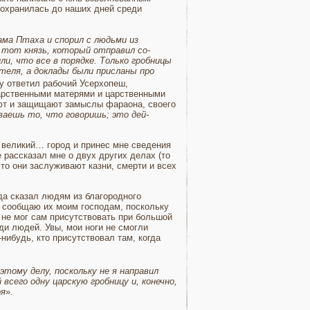
сохранилась до наших дней среди
а­ма Птаха и спорил с людьми из
— тот князь, который отправил со­
и, что все в порядке. Только гробницы
теля, а доклады были присланы про
му ответил рабочий Усерхопеш,
царственными матерями и царственными
т и за­щищают замыслы фараона, своего
аешь то, что говоришь; это дей­
 ве­ликий… город и принес мне сведения
 рассказал мне о двух дру­гих делах (то
что они заслуживают казни, смерти и всех
ода сказал людям из благородного
 сообщаю их моим господам, по­скольку
 не мог сам присутствовать при большой
ди людей. Увы, мои ноги не смогли
-нибудь, кто присутствовал там, когда
этому делу, поскольку не я направил
всего одну царскую гробницу и, конечно,
ря
».