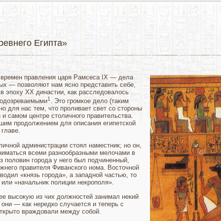
ревнего Египта»
 времен правления царя Рамсеса IX — дела
вых — позволяют нам ясно представить себе,
 в эпоху XX династии, как расследовалось
1
 подозреваемыми
. Это громкое дело (таким
но для нас тем, что проливает свет со стороны
 и самом центре столичного правительства.
ошим продолжением для описания eгипетской
 главе.
личной администрации стоял наместник; но он,
аниматься всеми разнообразными мелочами в
з половин города у него был подчиненный,
ежнего правителя Фиванского нома. Восточной
водил «князь города», а западной частью, то
 или «начальник полиции некрополя».
ее высокую из чих должностей занимал некий
 они — как нередко случается и теперь с
ткрыто враждовали между собой.