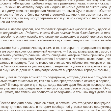
екрополь. «Когда они прибыли туда, ему развязали глаза, и князья сказал
л». Рабочий по металлу подошел к одной из могил детей великого бога ца
, и к дому рабочего некрополя Аменемента, сына Хуи, и сказал: «Смотрит
опросить (то есть бить палками) в великой долине и, не смотря на это, о
 Он клялся, что ему могут отрезать нос и уши или содрать с него живого 
 он им показал.
алы в месте красот, где покоятся прекрасные царские дети, царские 
е повреждены». Радость князей была велика: дело было далеко не так п
городе по этому поводу, они сразу же отправили в город «великое пос
 полиции, полицейские и кабальные служители не­крополя, что в запад
льство было достаточно шумным, и те, кто верил, что управление некро
 им один высокопоставленный чинов­ник — Пасер, глава власти самого 
же было упо­мянуто раньше. Часть сведений, которые стали причиной дл
заявил, что гробница Аменхотепа I ограблена. А теперь выяснилось, что
лись в порядке. Тем не менее он считал, что обвинения, которые он вы
 а были основаны на достоверных сведениях, и даже в это время в его
ли ему новые данные о злоупотреблениях в управлении городом гробниц.
вах у князя города возникло то подозрение, которое даже мы с трудом п
ьно таким тщательным, как это было представлено в отчете; а вернее,
ле? В конце второ­го дня суда, когда вассал царя Несамун проводил за
и участие в расследовании, и не смог скрыть своего раздражения. Он отк
 шумом, что теперь он полностью осведомлен о том, как идут дела в не
Пасера получил сообщение об этом, и похоже, что эта угроза пробудила 
ику длинное письмо, в котором сообщил об угрозах своего сослуживца,
ры против князя города прежде, чем тот исполнит свои угрозы. Письмо 