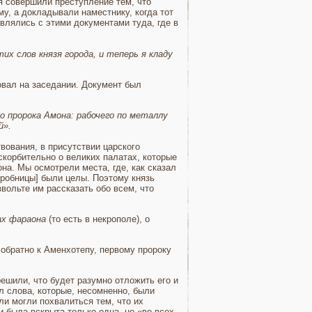
я совершили преступление тем, что
му, а докладывали наместнику, когда тот
влялись с этими докумен­тами туда, где в
х слов князя города, и теперь я кладу
овал на заседании. Документ был
го пророка Амона: рабочего по металлу
й».
о­вания, в присутствии царского
скорбительно о великих палатах, кото­рые
на. Мы осмотрели места, где, как сказал
[гробницы] были целы. Поэтому князь
звольте им рассказать обо всем, что
х фараона
(то есть в некрополе), о
об­ратно к Аменхотепу, первому пророку
ешили, что будет разумно отложить его и
л слова, которые, не­сомненно, были
ли могли похвалиться тем, что их
и была вскрыта только одна, но «во всех