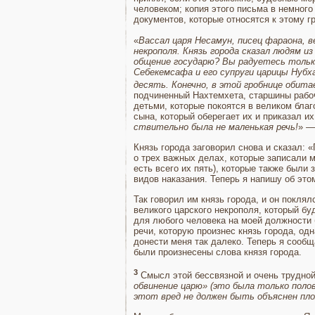
человеком; копия это­го письма в немно
документов, которые относятся к этому г
«
Вассал царя Несамун, писец фараона, ве
некрополя. Князь города сказал людям и
общение государю? Вы радуетесь только
Себекемсафа и его супруги ца­рицы Нуб
десять. Конечно, в этой гробнице обита
подчиненный Нахтемхета, старшины рабоч
детьми, которые покоятся в великом бла
сына, который оберегает их и приказал их
ствительно была не маленькая речь!
» —
Князь города заговорил снова и сказал: 
о трех важных делах, которые записали мо
есть всего их пять), которые также были 
ви­дов наказания. Теперь я напишу об эт
Так говорил им князь города, и он поклял
великого царского некрополя, который бу
для любого человека на моей должности 
речи, которую произнес князь города, од
донести меня так далеко. Теперь я сообща
были про­изнесены слова князя города.
3
Смысл этой бессвязной и очень трудной 
обвинение царю» (это была только полов
этот вред не должен быть объяснен пло­