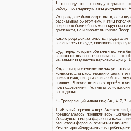
1
По поводу того, что следует дальше, ср
работу, посвященную этим документам: A. 
Их вражда не была секретом, и, если нед
рассказывал об этом ему, и этим пополня
некрополе были обнаружены крупные кра­ж
должности, но и правитель города Пасер,
Какого рода доказательства представил Па
выяснилось на суде, оказа­лась нетронут
Суд, перед которым оба князя должны был
высокопоставленных чиновников — это 
начальник имущества верховной жрицы Ам
Когда эти три «великих князя» услышали
комиссию для рассле­дования дела; в эту
наместников, писца из казначейства, дву
2
полиция. В качестве инспекторов
эти чин
под подозрением. Результат осмотра они
в тот день».
2
«Проверяющий чиновник»; An., 4, 7, 7,
1. «Вечный горизонт» царя Аменхотепа I,
предполагалось, проникли воры (Согласн
Иесамуном, писцом фараона и начальник
глашатаем фараона; великими князьями —
Инспекторы обнаружили, что гробница не