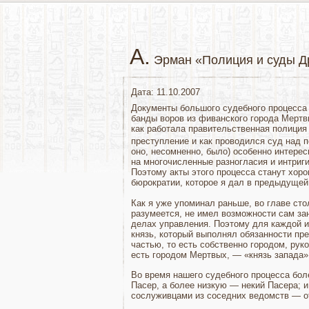
А.
Эрман «Полиция и суды Д
Дата: 11.10.2007
Документы большого судебного процесса
банды воров из фиванского го­рода Мерт
как работала правительственная полиция
преступление и как проводился суд над
оно, несомнен­но, было) особенно интерес
на многочисленные разногласия и интриги
Поэтому акты этого процесса станут хор
бюрократии, которое я дал в предыдущей
Как я уже упоминал раньше, во главе сто
разумеется, не имел воз­можности сам з
делах управления. Поэтому для каждой и
князь, который выполнял обязан­ности пр
частью, то есть собственно городом, руко
есть городом Мертвых, — «князь за­пада»
Во время нашего судебного процесса бол
Пасер, а более низкую — некий Пасера; и
сослуживцами из соседних ведомств — о