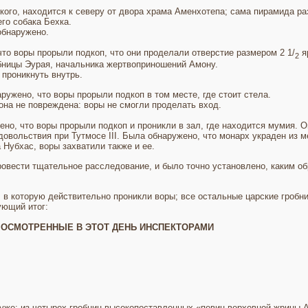
ого, находится к северу от двора храма Аменхотепа; сама пирамида раз
его собака Бехка.
обнаружено.
то воры прорыли подкоп, что они проделали отверстие размером 2 1/
я
2
бницы Эурая, начальника жертвоприношений Амону.
 проникнуть внутрь.
ружено, что воры прорыли подкоп в том месте, где стоит стела.
она не повреждена: воры не смогли проделать вход.
но, что воры прорыли подкоп и проникли в зал, где находится мумия. О
овольствия при Тутмосе III. Была обнаружено, что монарх украден из ме
 Нубхас, воры захватили также и ее.
овести тщательное расследование, и было точно установлено, каким об
 в которую действительно проникли воры; все остальные царские гробни
ующий итог:
 ОСМОТРЕННЫЕ В ЭТОТ ДЕНЬ ИНСПЕКТОРАМИ
уже: из четырех гробниц высокопоставленных «певиц верховной жрицы А