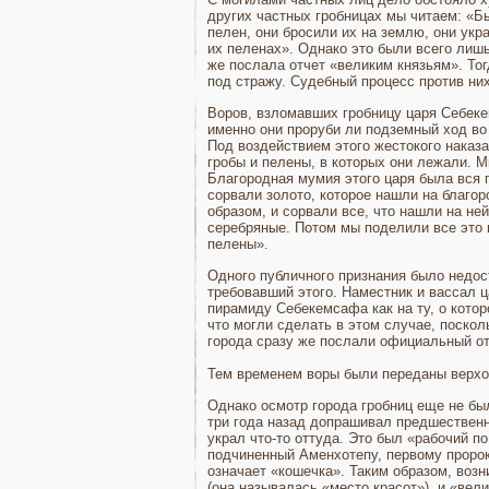
других частных гробницах мы читаем: «Бы
пелен, они бросили их на землю, они укр
их пеленах». Однако это были всего лишь
же послала отчет «великим князьям». То
под стражу. Судебный процесс против ни
Воров, взломавших гробницу царя Себеке
именно они проруби ли подземный ход во
Под воздействием этого жестокого наказа
гробы и пелены, в которых они лежали. 
Благородная мумия этого царя была вся п
сорвали золото, которое нашли на благо
образом, и сорвали все, что нашли на не
серебряные. Потом мы поделили все это 
пелены».
Одного публичного признания было недост
требовавший этого. Наместник и вассал ц
пирамиду Себекемсафа как на ту, о котор
что могли сделать в этом случае, поскол
города сразу же послали официальный от
Тем временем воры были переданы верхо
Однако осмотр города гробниц еще не был
три года назад допра­шивал предшествен
украл что-то оттуда. Это был «рабочий п
подчиненный Аменхотепу, первому пророк
означает «кошечка». Таким образом, возн
(она называлась «место красот»), и «вел