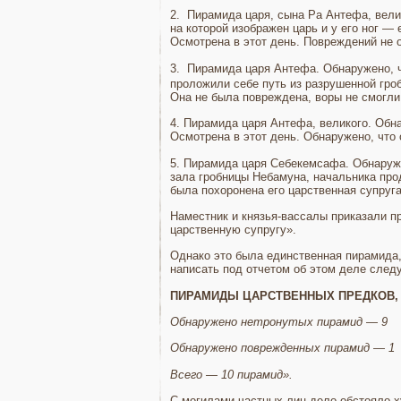
2. Пирамида царя, сына Ра Антефа, велик
на которой изображен царь и у его ног — 
Осмотрена в этот день. Повреждений не 
3. Пирамида царя Антефа. Обнаружено, ч
проложили себе путь из разрушенной гро
Она не была повреждена, воры не смогли
4. Пирамида царя Антефа, великого. Обна
Осмотрена в этот день. Обнаружено, что 
5. Пирамида царя Себекемсафа. Обнаруже
зала гробницы Небамуна, начальника прод
была похоронена его царственная cyпpyга
Наместник и князья-вассалы приказали пр
царственную супругу».
Однако это была единственная пирамида,
написать под отчетом об этом деле след
ПИРАМИДЫ ЦАРСТВЕННЫХ ПРЕДКОВ,
Обнаружено нетронутых пирамид — 9
Обнаружено поврежденных пирамид — 1
Всего — 10 пирамид».
С могилами частных лиц дело обстояло х