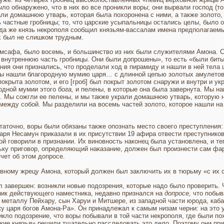
ло обнаружено, что в них во все проникли воры; они вырвали господ (то 
али домаш­нюю утварь, которая была похоронена с ними, а также золото,
 частные гробницы; то, что царские усы­пальницы остались целы, было 
гда же князь некрополя сообщил князьям-вассалам имена предпо­лагаемы
х был не слишком трудным.
мсафа, было восемь, и большинство из них были служителями Амона. Ср
 внутреннюю часть гробницы. Они были допрошены», то есть «были биты 
ния они признались, что проделали ход в пирамиду и нашли в ней тела 
Мы нашли благородную мумию царя… с длинной цепью золотых амулетов
окрыта золотом, и его [гроб] был покрыт золотом снаружи и внутри и 
родной мумии этого
бога,
и пелены, в которые она была завернута. Мы н
й. Мы сожгли ее пелены, и мы также украли домашнюю утварь, которую н
между собой. Мы разделили на восемь частей золото, которое нашли н
аточно, воры были обязаны также опознать место своего преступления:
аря Несамун приказали в их присутствии 19 афира отвести преступников 
ой говорили в признании. Их виновность наконец была установлена, и те
ьку приговор, определяющий наказа­ние, должен был произнести сам фар
чет об этом допросе.
вному жрецу Амона, который должен был заключить их в тюрьму «с их 
 завершен: воз­никли новые подозрения, которые надо было проверить. Ч
ник действующего наместника, недавно признался на
допросе,
что побыв
о металлу Пейхару, сын Харуи и Митшере, из западной части юрода, каба
у царя богов Амона-Ра». Он принадлежал к самым низам черни: на это у
икло подозрение, что воры побывали в той части некрополя, где были 
икие князья» решили тщательно расследовать это дело. Поэтому они пр