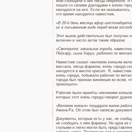
Мне сообщили о них писцы некрополя. Я 
пошли со своими докладами к князю город
находился на юге. Если же оказывалось, 
это время находился наместник.
«В 20-й день месяца афир шестнадцатого
их в письменном виде перед моим господ
Этот вызов действительно был получен н
включен в число актов таким образом:
«Смотрите: начальник города, наместник 
Пейхару, сына Харуи, рабочего по метал
Наместник сказал «великим князьям велик
вассала, писца фараона, князь города ск
находятся в
месте красот.
Я, наместник
князь города, побывали рабочие по метал
города был признан виновным во всем, что
произошло».
Рабочие были приняты «великими князьями
которых этот князь города говорил дурно
«Великие князья» пощадили жизни рабочих
Амона-Ра. Об этом был написан документ,
Документы, которые есть у нас, не сообщ
не сообщать о нем фараону. Ни одна из ст
глупыми и легко могли быть представлены
совесть чиста. Положение дел в некрополе