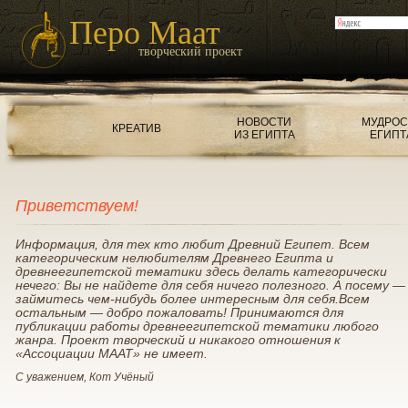
Перо Маат
творческий проект
НОВОСТИ
МУДРОС
КРЕАТИВ
ИЗ ЕГИПТА
ЕГИПТ
Приветствуем!
Информация, для тех кто любит Древний Египет. Всем
категорическим нелюбителям Древнего Египта и
древнеегипетской тематики здесь делать категорически
нечего: Вы не найдете для себя ничего полезного. А посему —
займитесь чем-нибудь более интересным для себя.Всем
остальным — добро пожаловать! Принимаются для
публикации работы древнеегипетской тематики любого
жанра. Проект творческий и никакого отношения к
«Ассоциации МААТ» не имеет.
С уважением, Кот Учёный