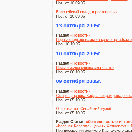
Нов. от 10.09.05
Европейский вклад в реставрацию
Нов. от 10.09.05
13 октября 2005г.
Раздел
«Новости»
Первые подозревамые в краже артефакто
Нов. 10.10.05
10 октября 2005г.
Раздел
«Новости»
Поиски исчезнувших экспонатов
Нов. от 06.10.05
09 октября 2005г.
Раздел
«Новости»
Статуя фараона Хафра повреждена рест
Нов. от 05.10.05
Открывается Синайский музей
Нов. от 05.10.05
Раздел Статьи:
«Деятельность египтол
«Красная Капелла» царицы Хатшепсут и Т
При посещении великого Карнакского храм