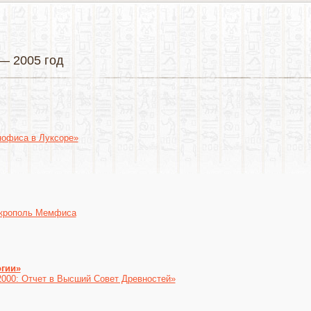
— 2005 год
нофиса в Луксоре»
екрополь Мемфиса
огии»
000: Отчет в Высший Совет Древностей»