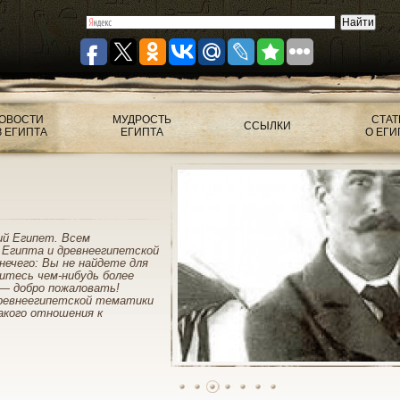
ОВОСТИ
МУДРОСТЬ
СТАТ
ССЫЛКИ
З ЕГИПТА
ЕГИПТА
О ЕГИ
ий Египет. Всем
 Египта и древнеегипетской
нечего: Вы не найдете для
митесь чем-нибудь более
— добро пожаловать!
ревнеегипетской тематики
акого отношения к
1
2
3
4
5
6
7