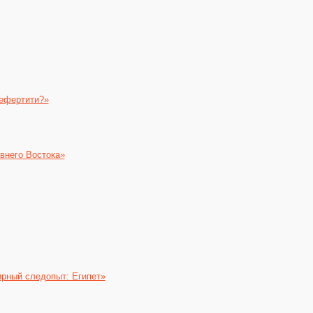
ефертити?»
евнего Востока»
рный следопыт: Египет»