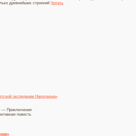
олько древнейших строений
Читать
петской экспедиции Наполеона»
а» — Приключения
ективная повесть
огии»