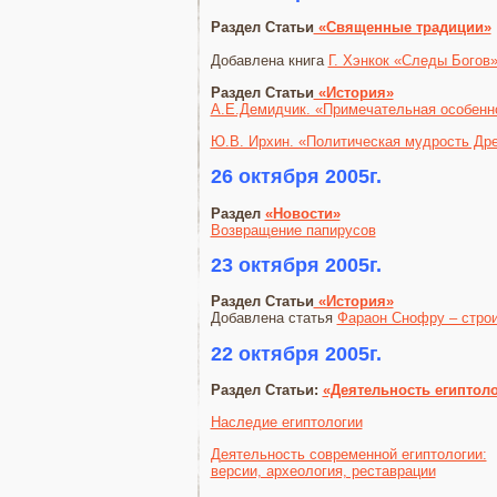
Раздел Статьи
«Священные традиции»
Добавлена книга
Г. Хэнкок «Следы Богов
Раздел Статьи
«История»
А.Е.Демидчик. «Примечательная особенн
Ю.В. Ирхин. «Политическая мудрость Дре
26 октября 2005г.
Раздел
«Новости»
Возвращение папирусов
23 октября 2005г.
Раздел Статьи
«История»
Добавлена статья
Фараон Снофру – стро
22 октября 2005г.
Раздел Статьи:
«Деятельность египтол
Наследие египтологии
Деятельность современной египтологии:
версии, археология, реставрации