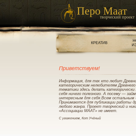
Перо Маат
творческий проект
Н
КРЕАТИВ
И
Приветствуем!
Информация, для тех кто любит Древн
категорическим нелюбителям Древнего
тематики здесь делать категорически 
себя ничего полезного. А посему — зай
интересным для себя.Всем остальным 
Принимаются для публикации работы д
любого жанра. Проект творческий и ник
«Ассоциации МААТ» не имеет.
С уважением, Кот Учёный