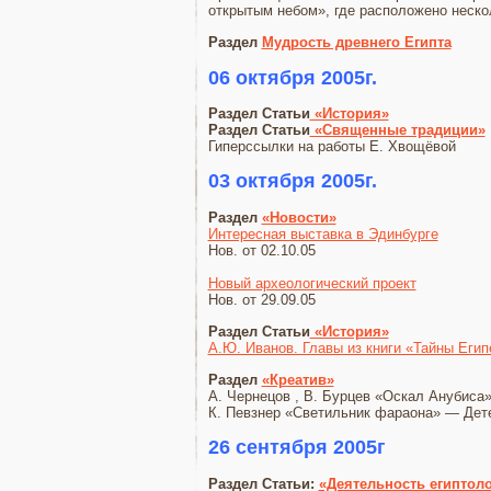
открытым небом», где расположено неск
Раздел
Мудрость древнего Египта
06 октября 2005г.
Раздел Статьи
«История»
Раздел Статьи
«Священные традиции»
Гиперссылки на работы Е. Хвощёвой
03 октября 2005г.
Раздел
«Новости»
Интересная выставка в Эдинбурге
Нов. от 02.10.05
Новый археологический проект
Нов. от 29.09.05
Раздел Статьи
«История»
А.Ю. Иванов. Главы из книги «Тайны Еги
Раздел
«Креатив»
А. Чернецов , В. Бурцев «Оскал Анубис
К. Певзнер «Светильник фараона» — Дет
26 сентября 2005г
Раздел Статьи:
«Деятельность египтол