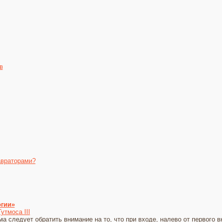
в
авраторами?
огии»
утмоса III
а следует обратить внимание на то, что при входе, налево от первого 