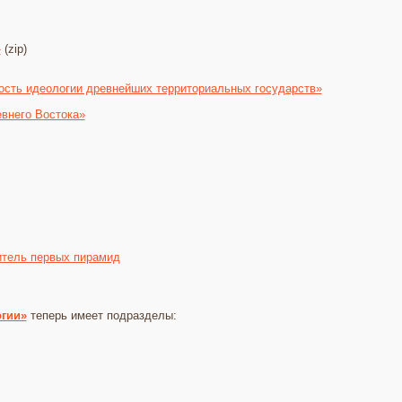
»
(zip)
ость идеологии древнейших территориальных государств»
внего Востока»
итель первых пирамид
огии»
теперь имеет подразделы: