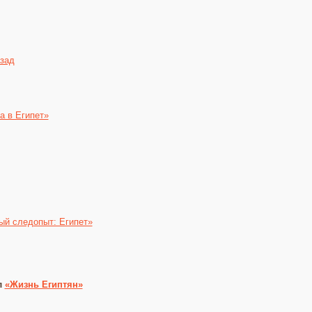
азад
а в Египет»
ый следопыт: Египет»
л
«Жизнь Египтян»