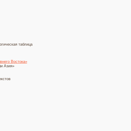
гическая таблица
евнего Востока»
)и Азия»
екстов